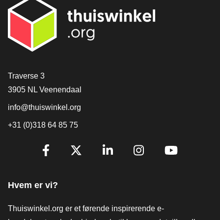
[_General:Contact]
Traverse 3
3905 NL Veenendaal
info@thuiswinkel.org
+31 (0)318 64 85 75
[_General:SocialMediaTitle]
Facebook
X
LinkedIn
Instagram
YouTube
Hvem er vi?
Thuiswinkel.org er et førende inspirerende e-