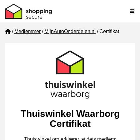
Me
Home
Medlemmer
MijnAutoOnderdelen.nl
Certifikat
Thuiswinkel Waarborg
Certifikat
Thuiswinkel.org erklærer, at dets medlem: