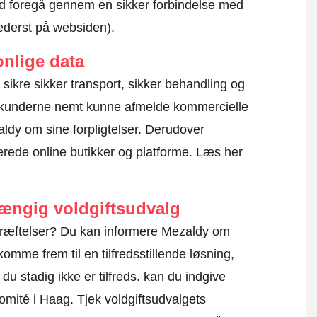
altid foregå gennem en sikker forbindelse med
nederst på websiden).
nlige data
at sikre sikker transport, sikker behandling og
l kunderne nemt kunne afmelde kommercielle
ldy om sine forpligtelser. Derudover
erede online butikker og platforme.
Læs her
hængig voldgiftsudvalg
kræftelser? Du kan informere Mezaldy om
omme frem til en tilfredsstillende løsning,
u stadig ikke er tilfreds. kan du indgive
komité i Haag.
Tjek voldgiftsudvalgets