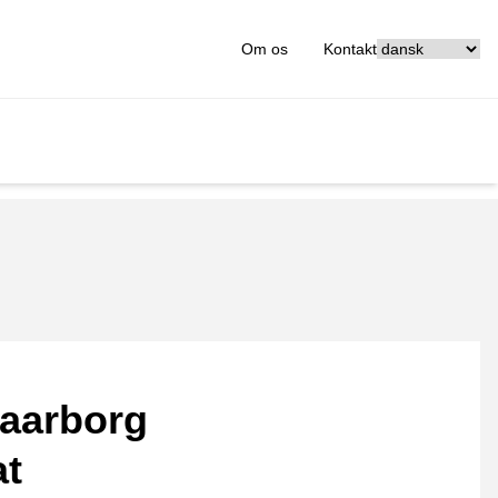
[_General:Langu
Om os
Kontakt
aarborg
at