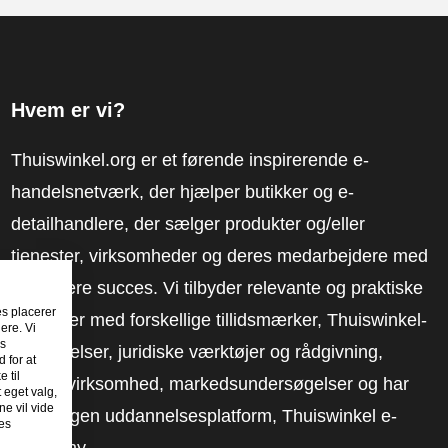
Hvem er vi?
Thuiswinkel.org er et førende inspirerende e-
handelsnetværk, der hjælper butikker og e-
detailhandlere, der sælger produkter og/eller
tjenester, virksomheder og deres medarbejdere med
at få mere succes. Vi tilbyder relevante og praktiske
es placerer
løsninger med forskellige tillidsmærker, Thuiswinkel-
ere. Vi
es
anmeldelser, juridiske værktøjer og rådgivning,
 for at
 til
fortalervirksomhed, markedsundersøgelser og har
t eget valg,
e vil vide
vores egen uddannelsesplatform, Thuiswinkel e-
es
Academy.