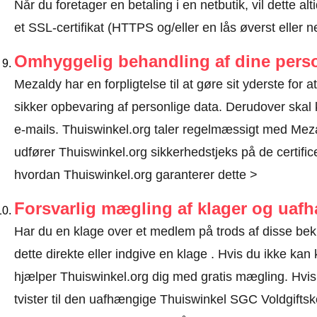
Når du foretager en betaling i en netbutik, vil dette 
et SSL-certifikat (HTTPS og/eller en lås øverst eller 
Omhyggelig behandling af dine perso
Mezaldy har en forpligtelse til at gøre sit yderste for 
sikker opbevaring af personlige data. Derudover ska
e-mails. Thuiswinkel.org taler regelmæssigt med Meza
udfører Thuiswinkel.org sikkerhedstjeks på de certific
hvordan Thuiswinkel.org garanterer dette >
Forsvarlig mægling af klager og uaf
Har du en klage over et medlem på trods af disse be
dette direkte eller
indgive en klage
. Hvis du ikke kan k
hjælper Thuiswinkel.org dig med gratis mægling. Hvis d
tvister til den uafhængige Thuiswinkel SGC Voldgifts