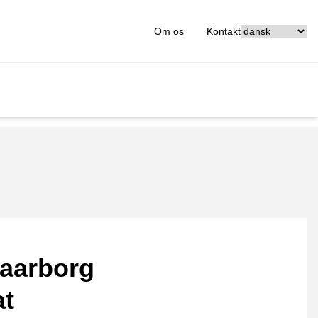
[_General:Langu
Om os
Kontakt
aarborg
at