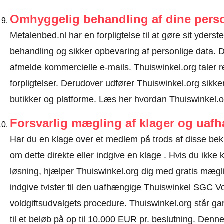
Omhyggelig behandling af dine perso
Metalenbed.nl har en forpligtelse til at gøre sit yderste
behandling og sikker opbevaring af personlige data.
afmelde kommercielle e-mails. Thuiswinkel.org taler
forpligtelser. Derudover udfører Thuiswinkel.org sikke
butikker og platforme.
Læs her hvordan Thuiswinkel.or
Forsvarlig mægling af klager og uaf
Har du en klage over et medlem på trods af disse be
om dette direkte eller
indgive en klage
. Hvis du ikke k
løsning, hjælper Thuiswinkel.org dig med gratis mæglin
indgive tvister til den uafhængige Thuiswinkel SGC V
voldgiftsudvalgets procedure.
Thuiswinkel.org står gar
til et beløb på op til 10.000 EUR pr. beslutning. Den