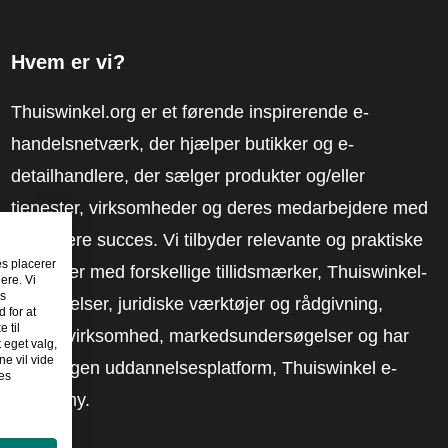
Hvem er vi?
Thuiswinkel.org er et førende inspirerende e-
handelsnetværk, der hjælper butikker og e-
detailhandlere, der sælger produkter og/eller
tjenester, virksomheder og deres medarbejdere med
at få mere succes. Vi tilbyder relevante og praktiske
es placerer
løsninger med forskellige tillidsmærker, Thuiswinkel-
ere. Vi
es
anmeldelser, juridiske værktøjer og rådgivning,
 for at
 til
fortalervirksomhed, markedsundersøgelser og har
t eget valg,
e vil vide
vores egen uddannelsesplatform, Thuiswinkel e-
es
Academy.