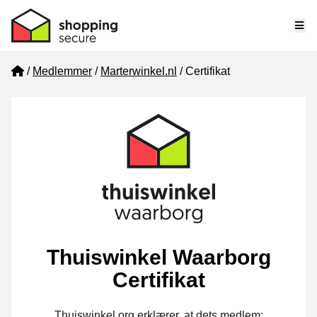
Me
Home
Medlemmer
Marterwinkel.nl
Certifikat
Thuiswinkel Waarborg
Certifikat
Thuiswinkel.org erklærer, at dets medlem: