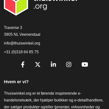
[_General:Contact]
Traverse 3
3905 NL Veenendaal
info@thuiswinkel.org
+31 (0)318 64 85 75
[_General:SocialMediaTitle]
Facebook
X
LinkedIn
Instagram
YouTube
Hvem er vi?
Thuiswinkel.org er et førende inspirerende e-
handelsnetværk, der hjælper butikker og e-detailhandlere,
der sælger produkter og/eller tjenester, virksomheder og