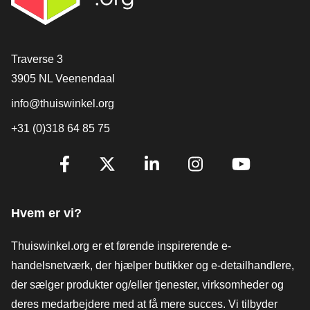
[_General:Contact]
Traverse 3
3905 NL Veenendaal
info@thuiswinkel.org
+31 (0)318 64 85 75
[_General:SocialMediaTitle]
Facebook
X
LinkedIn
Instagram
YouTube
Hvem er vi?
Thuiswinkel.org er et førende inspirerende e-
handelsnetværk, der hjælper butikker og e-detailhandlere,
der sælger produkter og/eller tjenester, virksomheder og
deres medarbejdere med at få mere succes. Vi tilbyder