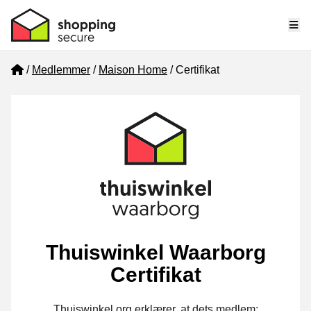
Me
Home
Medlemmer
Maison Home
Certifikat
Thuiswinkel Waarborg
Certifikat
Thuiswinkel.org erklærer, at dets medlem: