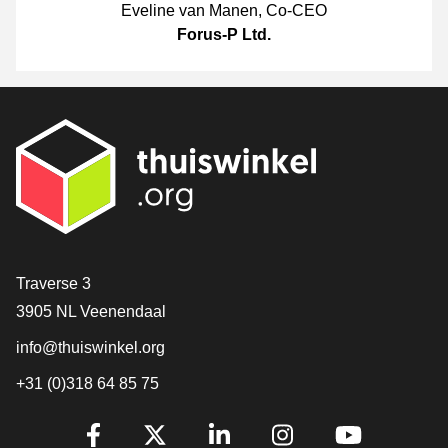
Eveline van Manen
,
Co-CEO
Forus-P Ltd.
[_General:Contact]
Traverse 3
3905 NL Veenendaal
info@thuiswinkel.org
+31 (0)318 64 85 75
[_General:SocialMediaTitle]