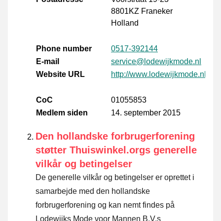
8801KZ Franeker
Holland
Phone number
0517-392144
E-mail
service@lodewijkmode.nl
Website URL
http://www.lodewijkmode.nl
CoC
01055853
Medlem siden
14. september 2015
Den hollandske forbrugerforening
støtter Thuiswinkel.orgs generelle
vilkår og betingelser
De generelle vilkår og betingelser er oprettet i
samarbejde med den hollandske
forbrugerforening og kan nemt findes på
Lodewijks Mode voor Mannen B.V.s