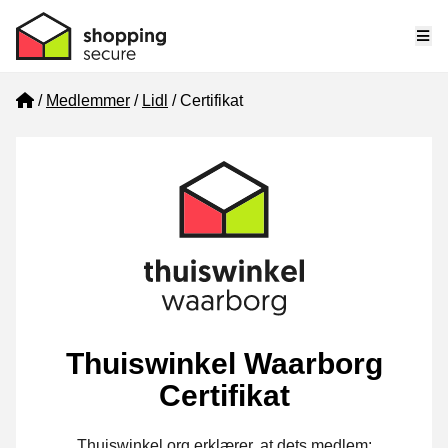
Me
Home
Medlemmer
Lidl
Certifikat
Thuiswinkel Waarborg
Certifikat
Thuiswinkel.org erklærer, at dets medlem: