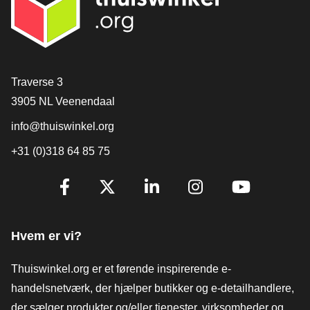
[_General:Contact]
Traverse 3
3905 NL Veenendaal
info@thuiswinkel.org
+31 (0)318 64 85 75
[_General:SocialMediaTitle]
Facebook
X
LinkedIn
Instagram
YouTube
Hvem er vi?
Thuiswinkel.org er et førende inspirerende e-
handelsnetværk, der hjælper butikker og e-detailhandlere,
der sælger produkter og/eller tjenester, virksomheder og