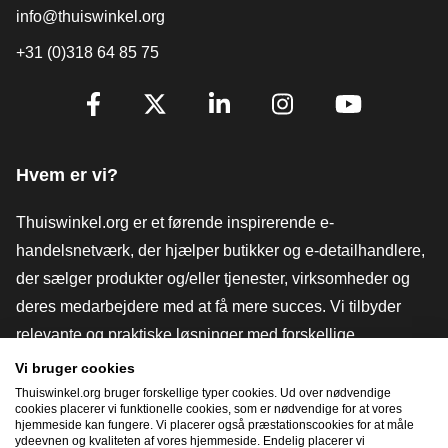
info@thuiswinkel.org
+31 (0)318 64 85 75
[_General:SocialMediaTitle]
Facebook
X
LinkedIn
Instagram
YouTube
Hvem er vi?
Thuiswinkel.org er et førende inspirerende e-
handelsnetværk, der hjælper butikker og e-detailhandlere,
der sælger produkter og/eller tjenester, virksomheder og
deres medarbejdere med at få mere succes. Vi tilbyder
relevante og praktiske løsninger med forskellige
tillidsmærker, Thuiswinkel-anmeldelser, juridiske værktøjer
Vi bruger cookies
og rådgivning, fortalervirksomhed, markedsundersøgelser
Thuiswinkel.org bruger forskellige typer cookies. Ud over nødvendige
cookies placerer vi funktionelle cookies, som er nødvendige for at vores
og har vores egen uddannelsesplatform, Thuiswinkel e-
hjemmeside kan fungere. Vi placerer også præstationscookies for at måle
ydeevnen og kvaliteten af ​​vores hjemmeside. Endelig placerer vi
Academy.