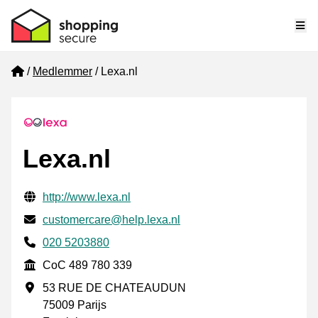
Me
Home
Medlemmer
Lexa.nl
Lexa.nl
Verificerede kontaktoplysninger
Website URL
http://www.lexa.nl
E-mail
customercare@help.lexa.nl
Phone number
020 5203880
CoC
CoC 489 780 339
Forretningsadresse
53 RUE DE CHATEAUDUN
75009 Parijs