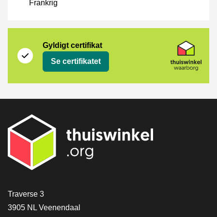
Frankrig
Certifikat
Thuiswinkel Waarborg
Gyldigt certifikat
Se certifikatet
[_General:Contact]
Traverse 3
3905 NL Veenendaal