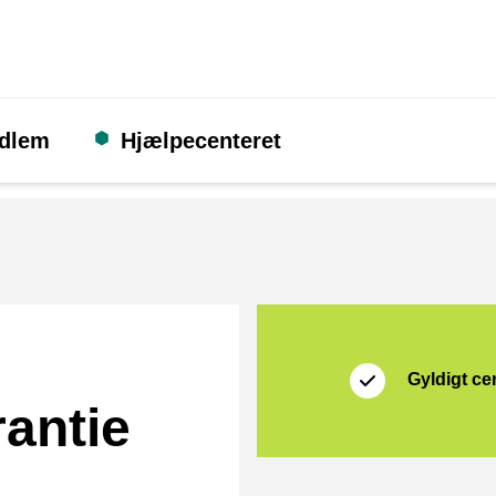
edlem
Hjælpecenteret
Certifikat
Thuiswinkel Waarb
Gyldigt cer
rantie
rmat]