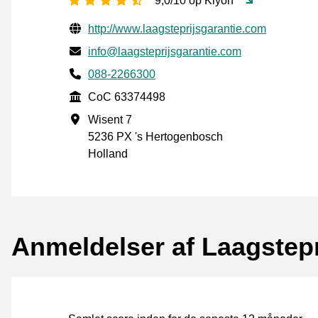
9,0/10 op Kiyoh
Verificerede kontaktoplysninger
Website URL
http://www.laagsteprijsgarantie.com
E-mail
info@laagsteprijsgarantie.com
Phone number
088-2266300
CoC
CoC 63374498
Forretningsadresse
Wisent 7
5236 PX 's Hertogenbosch
Holland
Anmeldelser af Laagstepr