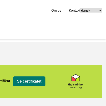
[_General:Langu
Om os
Kontakt
org
tifikat
Se certifikatet