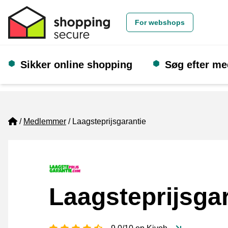
For webshops
Sikker online shopping
Søg efter m
Home
Medlemmer
Laagsteprijsgarantie
Laagsteprijsga
[_General:NumberOfStarsPluralFo