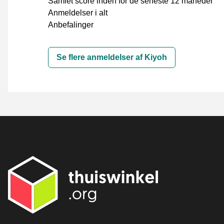
Samlet score inden for de seneste 12 måneder
Anmeldelser i alt
Anbefalinger
Se flere anmeldelser af Kiyoh