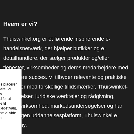
Hvem er vi?
Thuiswinkel.org er et førende inspirerende e-
handelsnetværk, der hjælper butikker og e-
detailhandlere, der sælger produkter og/eller
tjenester, virksomheder og deres medarbejdere med
at få mere succes. Vi tilbyder relevante og praktiske
es placerer
løsninger med forskellige tillidsmærker, Thuiswinkel-
ere. Vi
es
anmeldelser, juridiske værktøjer og rådgivning,
 for at
 til
fortalervirksomhed, markedsundersøgelser og har
t eget valg,
e vil vide
vores egen uddannelsesplatform, Thuiswinkel e-
es
Academy.