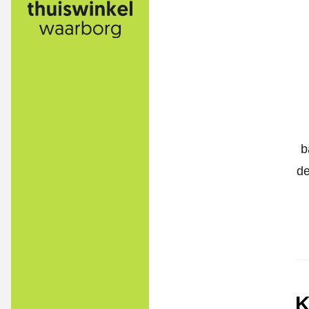
b
de
K