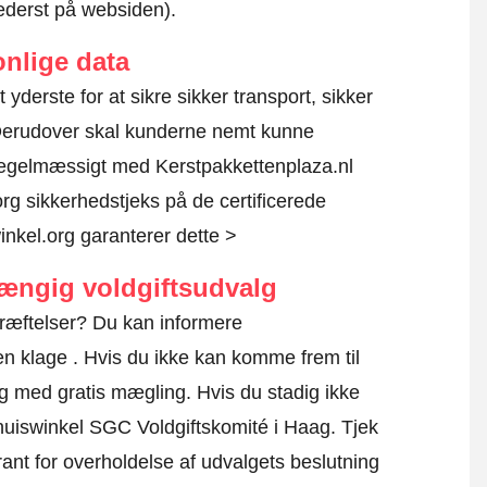
nederst på websiden).
nlige data
t yderste for at sikre sikker transport, sikker
 Derudover skal kunderne nemt kunne
 regelmæssigt med Kerstpakkettenplaza.nl
rg sikkerhedstjeks på de certificerede
nkel.org garanterer dette >
hængig voldgiftsudvalg
kræftelser? Du kan informere
en klage
. Hvis du ikke kan komme frem til
dig med gratis mægling. Hvis du stadig ikke
 Thuiswinkel SGC Voldgiftskomité i Haag.
Tjek
ant for overholdelse af udvalgets beslutning