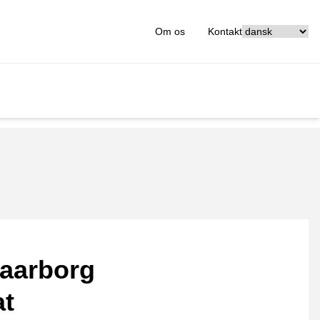
[_General:Langu
Om os
Kontakt
aarborg
at