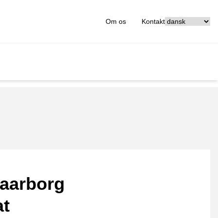
[_General:Langu
Om os
Kontakt
aarborg
at