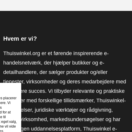
Hvem er vi?
Thuiswinkel.org er et førende inspirerende e-
handelsnetværk, der hjælper butikker og e-
detailhandlere, der sælger produkter og/eller
tjenester, virksomheder og deres medarbejdere med
at få mere succes. Vi tilbyder relevante og praktiske
es placerer
løsninger med forskellige tillidsmærker, Thuiswinkel-
ere. Vi
es
anmeldelser, juridiske værktøjer og rådgivning,
 for at
 til
fortalervirksomhed, markedsundersøgelser og har
t eget valg,
e vil vide
vores egen uddannelsesplatform, Thuiswinkel e-
es