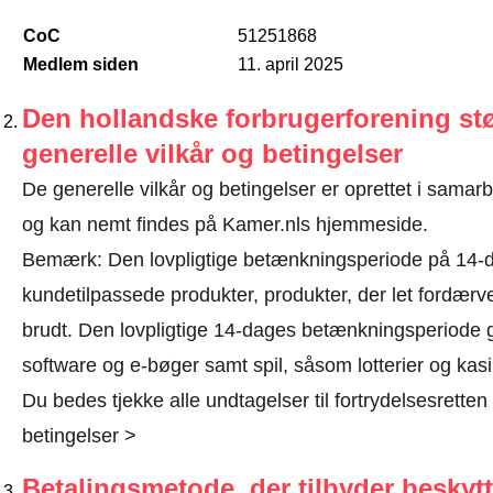
CoC
51251868
Medlem siden
11. april 2025
Den hollandske forbrugerforening stø
generelle vilkår og betingelser
De generelle vilkår og betingelser er oprettet i sama
og kan nemt findes på Kamer.nls hjemmeside.
Bemærk: Den lovpligtige betænkningsperiode på 14-da
kundetilpassede produkter, produkter, der let fordærv
brudt. Den lovpligtige 14-dages betænkningsperiode gæ
software og e-bøger samt spil, såsom lotterier og kasi
Du bedes tjekke alle undtagelser til fortrydelsesretten i
betingelser >
Betalingsmetode, der tilbyder beskytt