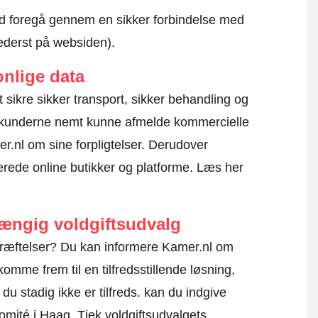
altid foregå gennem en sikker forbindelse med
nederst på websiden).
nlige data
at sikre sikker transport, sikker behandling og
l kunderne nemt kunne afmelde kommercielle
r.nl om sine forpligtelser. Derudover
erede online butikker og platforme.
Læs her
hængig voldgiftsudvalg
kræftelser? Du kan informere Kamer.nl om
omme frem til en tilfredsstillende løsning,
u stadig ikke er tilfreds. kan du indgive
komité i Haag.
Tjek voldgiftsudvalgets