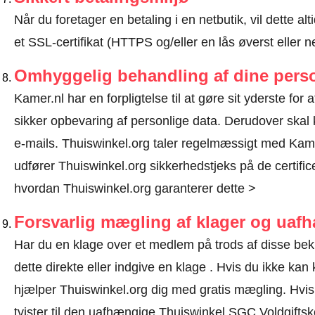
Når du foretager en betaling i en netbutik, vil dette 
et SSL-certifikat (HTTPS og/eller en lås øverst eller 
Omhyggelig behandling af dine perso
Kamer.nl har en forpligtelse til at gøre sit yderste for 
sikker opbevaring af personlige data. Derudover ska
e-mails. Thuiswinkel.org taler regelmæssigt med Kame
udfører Thuiswinkel.org sikkerhedstjeks på de certific
hvordan Thuiswinkel.org garanterer dette >
Forsvarlig mægling af klager og uaf
Har du en klage over et medlem på trods af disse be
dette direkte eller
indgive en klage
. Hvis du ikke kan k
hjælper Thuiswinkel.org dig med gratis mægling. Hvis d
tvister til den uafhængige Thuiswinkel SGC Voldgifts