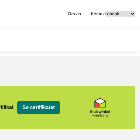
[_General:Langu
Om os
Kontakt
org
tifikat
Se certifikatet