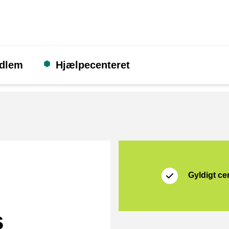
edlem
Hjælpecenteret
Certifikat
Thuiswinkel Waarb
Gyldigt cer
s