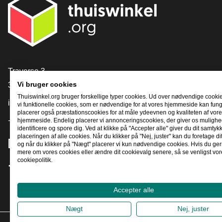
[_General:Contact]
Traverse 3
3905 NL Veenendaal
Vi bruger cookies
Thuiswinkel.org bruger forskellige typer cookies. Ud over nødvendige cooki
info@thuiswinkel.org
vi funktionelle cookies, som er nødvendige for at vores hjemmeside kan fung
placerer også præstationscookies for at måle ydeevnen og kvaliteten af ​​vor
+31 (0)318 64 85 75
hjemmeside. Endelig placerer vi annonceringscookies, der giver os mulighed
identificere og spore dig. Ved at klikke på "Accepter alle" giver du dit samtykke
placeringen af ​​alle cookies. Når du klikker på "Nej, juster" kan du foretage di
[_General:SocialMediaTitle]
og når du klikker på "Nægt" placerer vi kun nødvendige cookies. Hvis du gern
mere om vores cookies eller ændre dit cookievalg senere, så se venligst vor
cookiepolitik.
Facebook
X
LinkedIn
Instagram
YouTube
Accepter alle
Nægt
Nej, juster