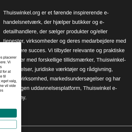
Thuiswinkel.org er et førende inspirerende e-
handelsnetværk, der hjælper butikker og e-
detailhandlere, der sælger produkter og/eller
tjenester, virksomheder og deres medarbejdere med
at få mere succes. Vi tilbyder relevante og praktiske
es placerer
løsninger med forskellige tillidsmærker, Thuiswinkel-
ere. Vi
es
anmeldelser, juridiske værktøjer og rådgivning,
 for at
 til
fortalervirksomhed, markedsundersøgelser og har
t eget valg,
e vil vide
vores egen uddannelsesplatform, Thuiswinkel e-
es
Academy.