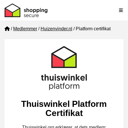
Me
Home
Medlemmer
Huizenvinder.nl
Platform certifikat
Thuiswinkel Platform
Certifikat
Thuiswinkel.org erklærer, at dets medlem: