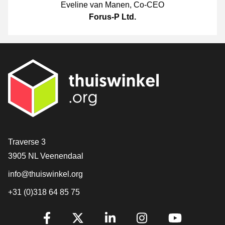
Eveline van Manen
,
Co-CEO
Forus-P Ltd.
[_General:Contact]
Traverse 3
3905 NL Veenendaal
info@thuiswinkel.org
+31 (0)318 64 85 75
[_General:SocialMediaTitle]