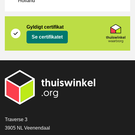
Holland
Certifikat
Thuiswinkel Waarborg
Gyldigt certifikat
Se certifikatet
[_General:Contact]
Traverse 3
3905 NL Veenendaal