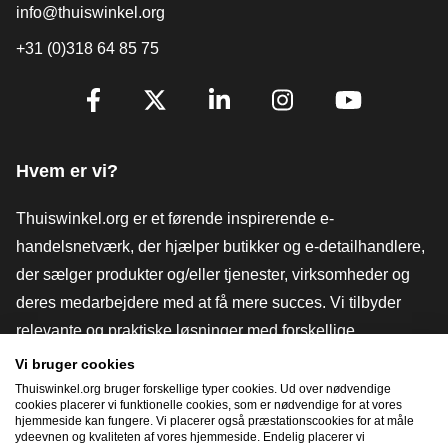
info@thuiswinkel.org
+31 (0)318 64 85 75
[_General:SocialMediaTitle]
Facebook
X
LinkedIn
Instagram
YouTube
Hvem er vi?
Thuiswinkel.org er et førende inspirerende e-
handelsnetværk, der hjælper butikker og e-detailhandlere,
der sælger produkter og/eller tjenester, virksomheder og
deres medarbejdere med at få mere succes. Vi tilbyder
relevante og praktiske løsninger med forskellige
tillidsmærker, Thuiswinkel-anmeldelser, juridiske værktøjer
Vi bruger cookies
og rådgivning, fortalervirksomhed, markedsundersøgelser
Thuiswinkel.org bruger forskellige typer cookies. Ud over nødvendige
cookies placerer vi funktionelle cookies, som er nødvendige for at vores
og har vores egen uddannelsesplatform, Thuiswinkel e-
hjemmeside kan fungere. Vi placerer også præstationscookies for at måle
ydeevnen og kvaliteten af ​​vores hjemmeside. Endelig placerer vi
Academy.