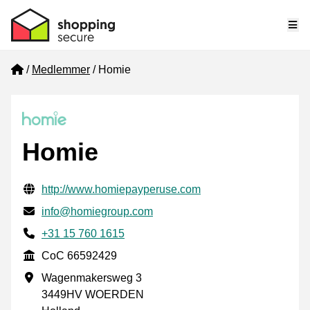
Me
Home
Medlemmer
Homie
Homie
Verificerede kontaktoplysninger
Website URL
http://www.homiepayperuse.com
E-mail
info@homiegroup.com
Phone number
+31 15 760 1615
CoC
CoC 66592429
Forretningsadresse
Wagenmakersweg 3
3449HV WOERDEN