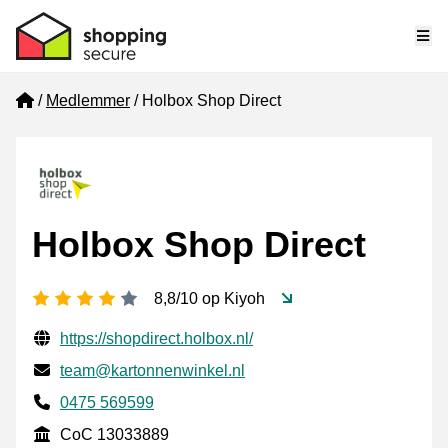
Me
Home
Medlemmer
Holbox Shop Direct
Holbox Shop Direct
[_General:NumberOfStarsPluralFormat]
8,8/10 op Kiyoh
Verificerede kontaktoplysninger
Website URL
https://shopdirect.holbox.nl/
E-mail
team@kartonnenwinkel.nl
Phone number
0475 569599
CoC
CoC 13033889