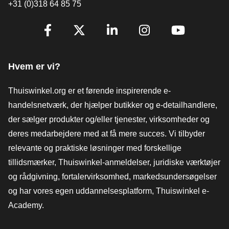
+31 (0)318 64 85 75
[_General:SocialMediaTitle]
Facebook
X
LinkedIn
Instagram
YouTube
Hvem er vi?
Thuiswinkel.org er et førende inspirerende e-
handelsnetværk, der hjælper butikker og e-detailhandlere,
der sælger produkter og/eller tjenester, virksomheder og
deres medarbejdere med at få mere succes. Vi tilbyder
relevante og praktiske løsninger med forskellige
tillidsmærker, Thuiswinkel-anmeldelser, juridiske værktøjer
og rådgivning, fortalervirksomhed, markedsundersøgelser
og har vores egen uddannelsesplatform, Thuiswinkel e-
Academy.