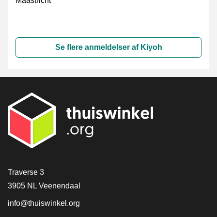
Maastricht
Se flere anmeldelser af Kiyoh
[_General:Contact]
Traverse 3
3905 NL Veenendaal
info@thuiswinkel.org