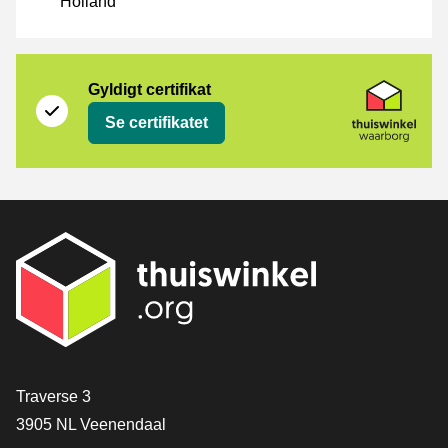
Holland
Certifikat
Thuiswinkel Waarborg
Gyldigt certifikat
Se certifikatet
[_General:Contact]
Traverse 3
3905 NL Veenendaal