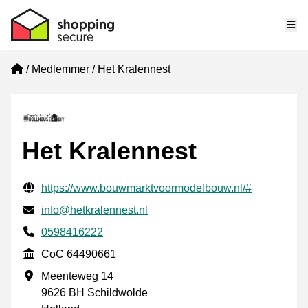
Me
Home
Medlemmer
Het Kralennest
Het Kralennest
Verificerede kontaktoplysninger
Website URL
https://www.bouwmarktvoormodelbouw.nl/#
E-mail
info@hetkralennest.nl
Phone number
0598416222
CoC
CoC 64490661
Forretningsadresse
Meenteweg 14
9626 BH Schildwolde