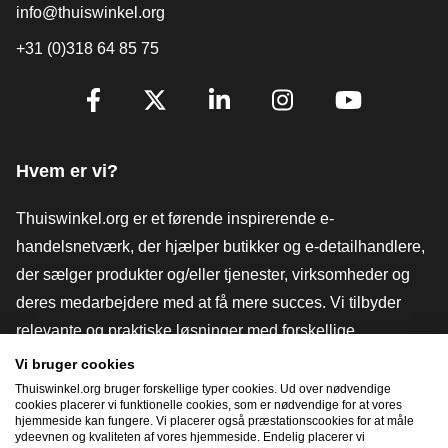
info@thuiswinkel.org
+31 (0)318 64 85 75
[_General:SocialMediaTitle]
Facebook
X
LinkedIn
Instagram
YouTube
Hvem er vi?
Thuiswinkel.org er et førende inspirerende e-
handelsnetværk, der hjælper butikker og e-detailhandlere,
der sælger produkter og/eller tjenester, virksomheder og
deres medarbejdere med at få mere succes. Vi tilbyder
relevante og praktiske løsninger med forskellige
tillidsmærker, Thuiswinkel-anmeldelser, juridiske værktøjer
Vi bruger cookies
og rådgivning, fortalervirksomhed, markedsundersøgelser
Thuiswinkel.org bruger forskellige typer cookies. Ud over nødvendige
cookies placerer vi funktionelle cookies, som er nødvendige for at vores
og har vores egen uddannelsesplatform, Thuiswinkel e-
hjemmeside kan fungere. Vi placerer også præstationscookies for at måle
ydeevnen og kvaliteten af ​​vores hjemmeside. Endelig placerer vi
Academy.