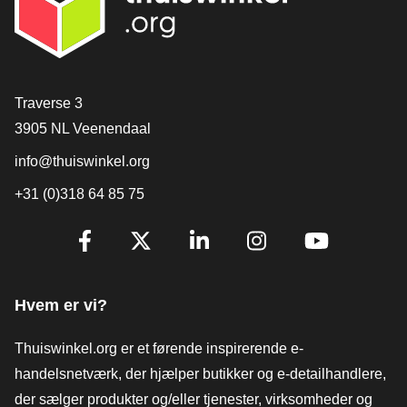
[_General:Contact]
Traverse 3
3905 NL Veenendaal
info@thuiswinkel.org
+31 (0)318 64 85 75
[_General:SocialMediaTitle]
Facebook
X
LinkedIn
Instagram
YouTube
Hvem er vi?
Thuiswinkel.org er et førende inspirerende e-
handelsnetværk, der hjælper butikker og e-detailhandlere,
der sælger produkter og/eller tjenester, virksomheder og