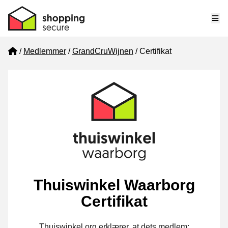
Me
Home
Medlemmer
GrandCruWijnen
Certifikat
Thuiswinkel Waarborg
Certifikat
Thuiswinkel.org erklærer, at dets medlem: