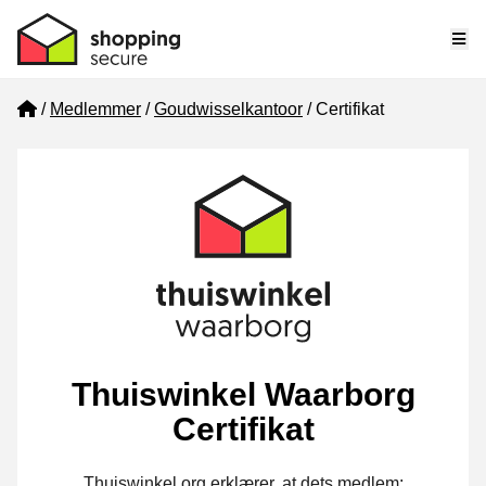
Me
Home
Medlemmer
Goudwisselkantoor
Certifikat
Thuiswinkel Waarborg
Certifikat
Thuiswinkel.org erklærer, at dets medlem: