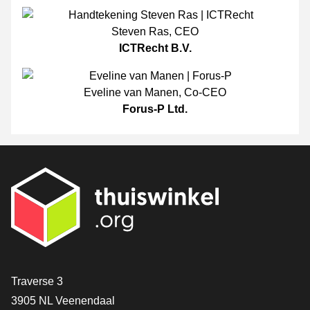
Steven Ras
,
CEO
ICTRecht B.V.
Eveline van Manen
,
Co-CEO
Forus-P Ltd.
[_General:Contact]
Traverse 3
3905 NL Veenendaal