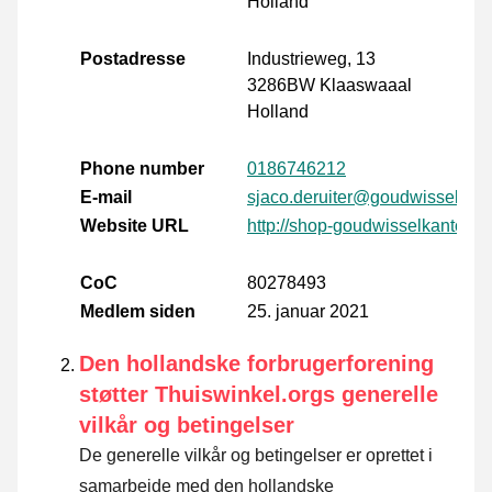
Holland
Postadresse
Industrieweg, 13
3286BW Klaaswaaal
Holland
Phone number
0186746212
E-mail
sjaco.deruiter@goudwisselkant
Website URL
http://shop-goudwisselkantoor.n
CoC
80278493
Medlem siden
25. januar 2021
Den hollandske forbrugerforening
støtter Thuiswinkel.orgs generelle
vilkår og betingelser
De generelle vilkår og betingelser er oprettet i
samarbejde med den hollandske