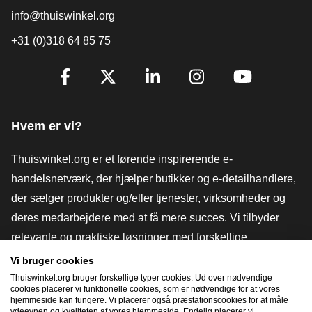
info@thuiswinkel.org
+31 (0)318 64 85 75
[_General:SocialMediaTitle]
Facebook
X
LinkedIn
Instagram
YouTube
Hvem er vi?
Thuiswinkel.org er et førende inspirerende e-
handelsnetværk, der hjælper butikker og e-detailhandlere,
der sælger produkter og/eller tjenester, virksomheder og
deres medarbejdere med at få mere succes. Vi tilbyder
relevante og praktiske løsninger med forskellige
tillidsmærker, Thuiswinkel-anmeldelser, juridiske værktøjer
Vi bruger cookies
og rådgivning, fortalervirksomhed, markedsundersøgelser
Thuiswinkel.org bruger forskellige typer cookies. Ud over nødvendige
cookies placerer vi funktionelle cookies, som er nødvendige for at vores
og har vores egen uddannelsesplatform, Thuiswinkel e-
hjemmeside kan fungere. Vi placerer også præstationscookies for at måle
ydeevnen og kvaliteten af ​​vores hjemmeside. Endelig placerer vi