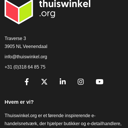
[_General:Contact]
Traverse 3
3905 NL Veenendaal
info@thuiswinkel.org
+31 (0)318 64 85 75
[_General:SocialMediaTitle]
Facebook
X
LinkedIn
Instagram
YouTube
Hvem er vi?
Thuiswinkel.org er et førende inspirerende e-
handelsnetværk, der hjælper butikker og e-detailhandlere,