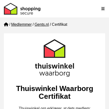
Me
Home
Medlemmer
Gents.nl
Certifikat
Thuiswinkel Waarborg
Certifikat
Thuiswinkel.org erklærer, at dets medlem: