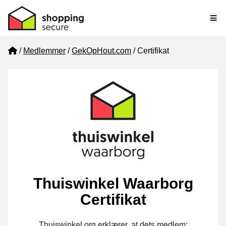
Me
Home
Medlemmer
GekOpHout.com
Certifikat
Thuiswinkel Waarborg
Certifikat
Thuiswinkel.org erklærer, at dets medlem: