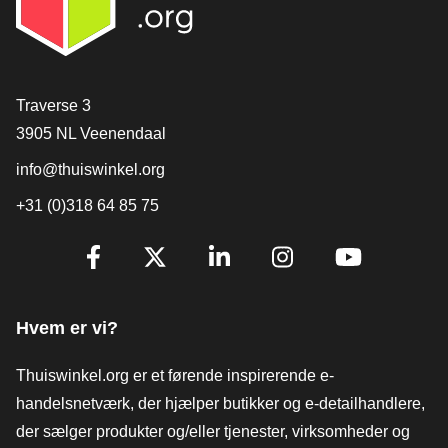
[_General:Contact]
Traverse 3
3905 NL Veenendaal
info@thuiswinkel.org
+31 (0)318 64 85 75
[_General:SocialMediaTitle]
Facebook
X
LinkedIn
Instagram
YouTube
Hvem er vi?
Thuiswinkel.org er et førende inspirerende e-
handelsnetværk, der hjælper butikker og e-detailhandlere,
der sælger produkter og/eller tjenester, virksomheder og