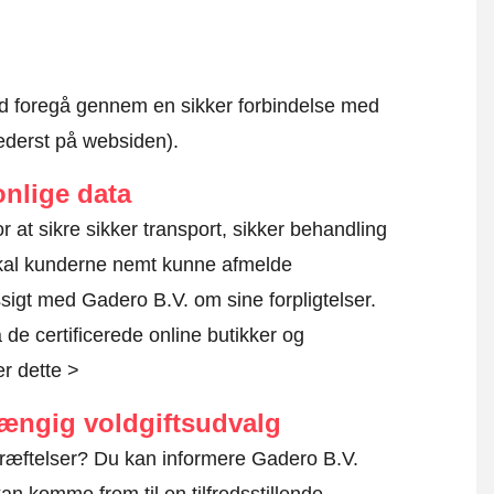
altid foregå gennem en sikker forbindelse med
nederst på websiden).
nlige data
or at sikre sikker transport, sikker behandling
skal kunderne nemt kunne afmelde
sigt med Gadero B.V. om sine forpligtelser.
de certificerede online butikker og
r dette >
hængig voldgiftsudvalg
kræftelser? Du kan informere Gadero B.V.
an komme frem til en tilfredsstillende