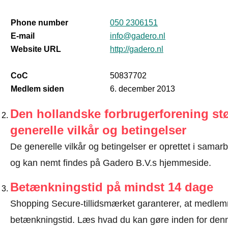
Phone number
050 2306151
E-mail
info@gadero.nl
Website URL
http://gadero.nl
CoC
50837702
Medlem siden
6. december 2013
Den hollandske forbrugerforening stø
generelle vilkår og betingelser
De generelle vilkår og betingelser er oprettet i sama
og kan nemt findes på Gadero B.V.s hjemmeside.
Betænkningstid på mindst 14 dage
Shopping Secure-tillidsmærket garanterer, at medlem
betænkningstid.
Læs hvad du kan gøre inden for denn