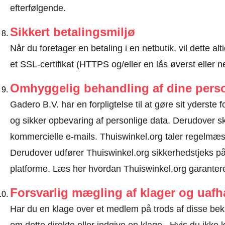
efterfølgende.
Sikkert betalingsmiljø
Når du foretager en betaling i en netbutik, vil dette 
et SSL-certifikat (HTTPS og/eller en lås øverst eller 
Omhyggelig behandling af dine perso
Gadero B.V. har en forpligtelse til at gøre sit yderste f
og sikker opbevaring af personlige data. Derudover 
kommercielle e-mails. Thuiswinkel.org taler regelmæs
Derudover udfører Thuiswinkel.org sikkerhedstjeks på 
platforme.
Læs her hvordan Thuiswinkel.org garantere
Forsvarlig mægling af klager og uaf
Har du en klage over et medlem på trods af disse be
om dette direkte eller
indgive en klage
. Hvis du ikke k