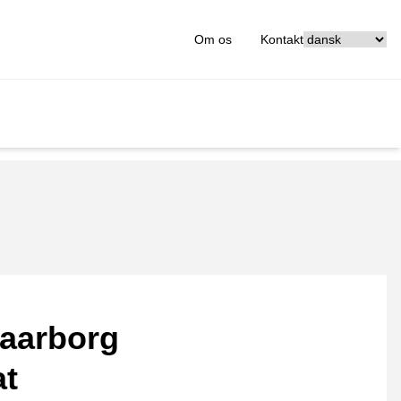
[_General:Langu
Om os
Kontakt
aarborg
at