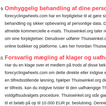
Omhyggelig behandling af dine perso
forecyclingwheels.com har en forpligtelse til at gøre sit
behandling og sikker opbevaring af personlige data.
afmelde kommercielle e-mails. Thuiswinkel.org taler
om sine forpligtelser. Derudover udfører Thuiswinkel.o
online butikker og platforme.
Læs her hvordan Thuiswi
Forsvarlig mægling af klager og uaf
Har du en klage over et medlem på trods af disse be
forecyclingwheels.com om dette direkte eller
indgive 
en tilfredsstillende løsning, hjælper Thuiswinkel.org 
er tilfreds. kan du indgive tvister til den uafhængige
voldgiftsudvalgets procedure.
Thuiswinkel.org står gar
til et beløb på op til 10.000 EUR pr. beslutning. Den