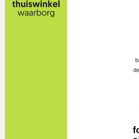
b
de
f