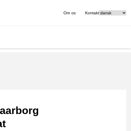
[_General:Langu
Om os
Kontakt
aarborg
at