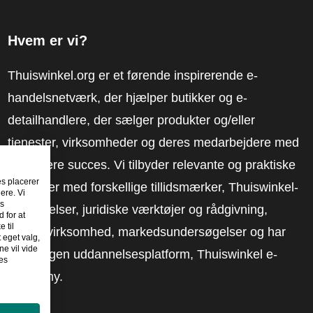
Hvem er vi?
Thuiswinkel.org er et førende inspirerende e-
handelsnetværk, der hjælper butikker og e-
detailhandlere, der sælger produkter og/eller
tjenester, virksomheder og deres medarbejdere med
at få mere succes. Vi tilbyder relevante og praktiske
es placerer
løsninger med forskellige tillidsmærker, Thuiswinkel-
ere. Vi
es
anmeldelser, juridiske værktøjer og rådgivning,
 for at
 til
fortalervirksomhed, markedsundersøgelser og har
t eget valg,
e vil vide
vores egen uddannelsesplatform, Thuiswinkel e-
es
Academy.