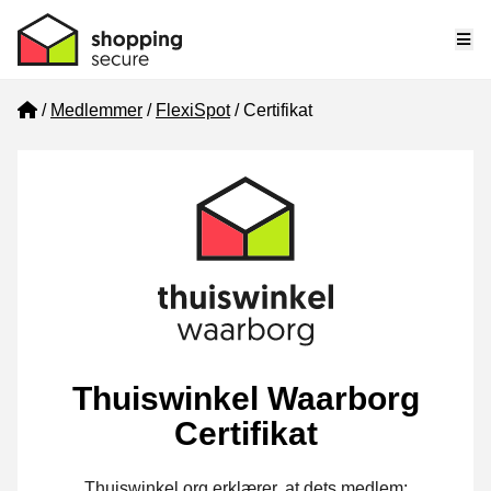
Me
Home
Medlemmer
FlexiSpot
Certifikat
Thuiswinkel Waarborg
Certifikat
Thuiswinkel.org erklærer, at dets medlem: