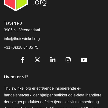
[_General:Contact]
Traverse 3
3905 NL Veenendaal
info@thuiswinkel.org
+31 (0)318 64 85 75
[_General:SocialMediaTitle]
Facebook
X
LinkedIn
Instagram
YouTube
Hvem er vi?
Thuiswinkel.org er et førende inspirerende e-
handelsnetværk, der hjælper butikker og e-detailhandlere,
der sælger produkter og/eller tjenester, virksomheder og