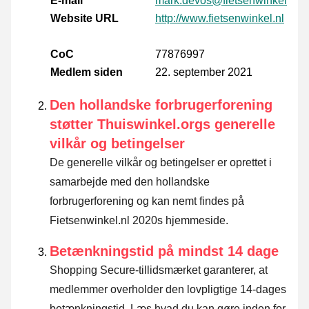
E-mail
mark.devos@fietsenwinkel.nl
Website URL
http://www.fietsenwinkel.nl
CoC
77876997
Medlem siden
22. september 2021
Den hollandske forbrugerforening
støtter Thuiswinkel.orgs generelle
vilkår og betingelser
De generelle vilkår og betingelser er oprettet i
samarbejde med den hollandske
forbrugerforening og kan nemt findes på
Fietsenwinkel.nl 2020s hjemmeside.
Betænkningstid på mindst 14 dage
Shopping Secure-tillidsmærket garanterer, at
medlemmer overholder den lovpligtige 14-dages
betænkningstid.
Læs hvad du kan gøre inden for