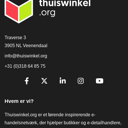
[_General:Contact]
Traverse 3
3905 NL Veenendaal
info@thuiswinkel.org
+31 (0)318 64 85 75
[_General:SocialMediaTitle]
Facebook
X
LinkedIn
Instagram
YouTube
Hvem er vi?
Thuiswinkel.org er et førende inspirerende e-
handelsnetværk, der hjælper butikker og e-detailhandlere,