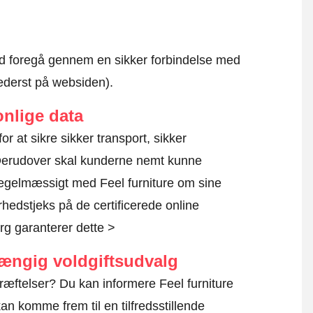
altid foregå gennem en sikker forbindelse med
nederst på websiden).
nlige data
for at sikre sikker transport, sikker
 Derudover skal kunderne nemt kunne
regelmæssigt med Feel furniture om sine
rhedstjeks på de certificerede online
g garanterer dette >
hængig voldgiftsudvalg
ræftelser? Du kan informere Feel furniture
an komme frem til en tilfredsstillende