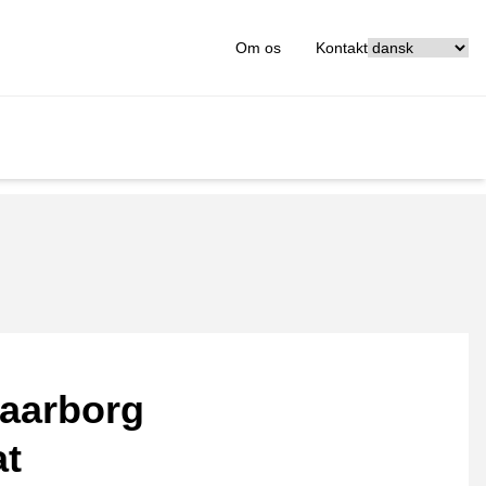
[_General:Langu
Om os
Kontakt
aarborg
at