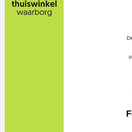
De
o
F