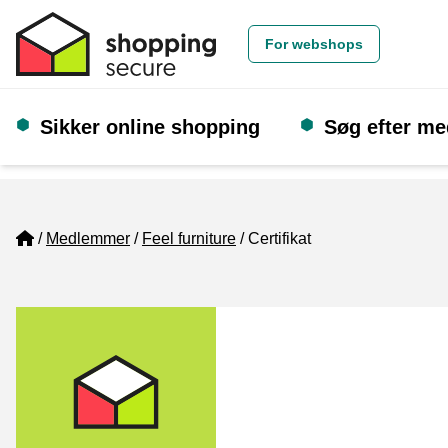
For webshops
Sikker online shopping
Søg efter m
Home
Medlemmer
Feel furniture
Certifikat