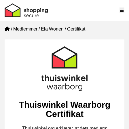
Me
Home
Medlemmer
Ela Wonen
Certifikat
Thuiswinkel Waarborg
Certifikat
Thuiswinkel.org erklærer, at dets medlem: