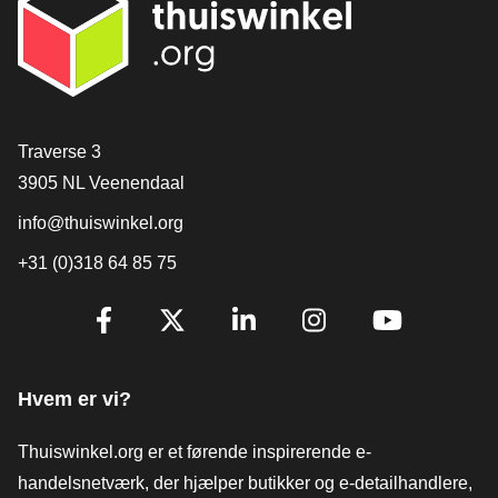
[_General:Contact]
Traverse 3
3905 NL Veenendaal
info@thuiswinkel.org
+31 (0)318 64 85 75
[_General:SocialMediaTitle]
Facebook
X
LinkedIn
Instagram
YouTube
Hvem er vi?
Thuiswinkel.org er et førende inspirerende e-
handelsnetværk, der hjælper butikker og e-detailhandlere,