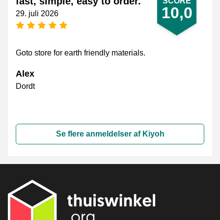
fast, simple, easy to order.
SCORE
10,0
29. juli 2026
[_General:NumberOfStarsPluralFormat]
Goto store for earth friendly materials.
Alex
Dordt
Se flere anmeldelser af Kiyoh