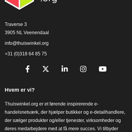
[_General:Contact]
Traverse 3
3905 NL Veenendaal
info@thuiswinkel.org
+31 (0)318 64 85 75
[_General:SocialMediaTitle]
Facebook
X
LinkedIn
Instagram
YouTube
Hvem er vi?
Thuiswinkel.org er et førende inspirerende e-
handelsnetværk, der hjælper butikker og e-detailhandlere,
der sælger produkter og/eller tjenester, virksomheder og
deres medarbejdere med at få mere succes. Vi tilbyder