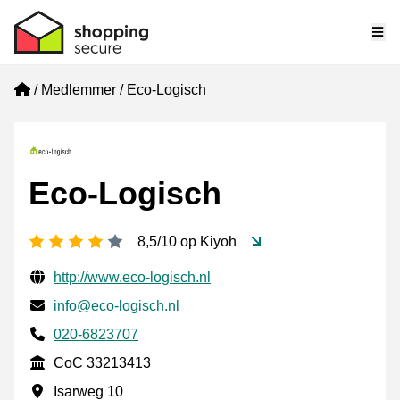
Me
Home
Medlemmer
Eco-Logisch
Eco-Logisch
[_General:NumberOfStarsPluralFormat]
8,5/10 op Kiyoh
Verificerede kontaktoplysninger
Website URL
http://www.eco-logisch.nl
E-mail
info@eco-logisch.nl
Phone number
020-6823707
CoC
CoC 33213413
Forretningsadresse
Isarweg 10