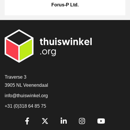
Forus-P Ltd.
[_General:Contact]
Traverse 3
3905 NL Veenendaal
info@thuiswinkel.org
+31 (0)318 64 85 75
[_General:SocialMediaTitle]
Facebook
X
LinkedIn
Instagram
YouTube