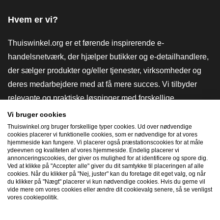
Hvem er vi?
Thuiswinkel.org er et førende inspirerende e-
handelsnetværk, der hjælper butikker og e-detailhandlere,
der sælger produkter og/eller tjenester, virksomheder og
deres medarbejdere med at få mere succes. Vi tilbyder
relevante og praktiske løsninger med forskellige
tillidsmærker, Thuiswinkel-anmeldelser, juridiske værktøjer
Vi bruger cookies
og rådgivning, fortalervirksomhed, markedsundersøgelser
Thuiswinkel.org bruger forskellige typer cookies. Ud over nødvendige
cookies placerer vi funktionelle cookies, som er nødvendige for at vores
og har vores egen uddannelsesplatform, Thuiswinkel e-
hjemmeside kan fungere. Vi placerer også præstationscookies for at måle
ydeevnen og kvaliteten af ​​vores hjemmeside. Endelig placerer vi
Academy.
annonceringscookies, der giver os mulighed for at identificere og spore dig.
Ved at klikke på "Accepter alle" giver du dit samtykke til placeringen af ​​alle
cookies. Når du klikker på "Nej, juster" kan du foretage dit eget valg, og når
du klikker på "Nægt" placerer vi kun nødvendige cookies. Hvis du gerne vil
Naviger hurtigt
vide mere om vores cookies eller ændre dit cookievalg senere, så se venligst
vores cookiepolitik.
[_G