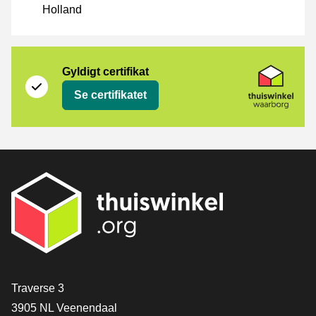
Holland
Certifikat
Thuiswinkel Waarborg
Gyldigt certifikat
Se certifikatet
[_General:Contact]
Traverse 3
3905 NL Veenendaal