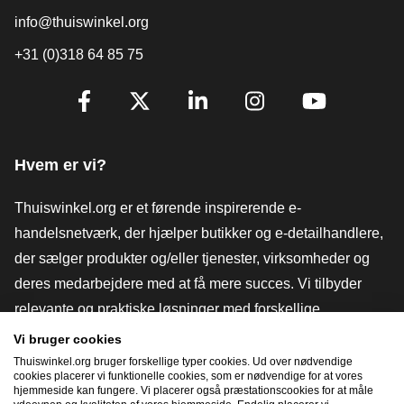
info@thuiswinkel.org
+31 (0)318 64 85 75
[_General:SocialMediaTitle]
Facebook
X
LinkedIn
Instagram
YouTube
Hvem er vi?
Thuiswinkel.org er et førende inspirerende e-
handelsnetværk, der hjælper butikker og e-detailhandlere,
der sælger produkter og/eller tjenester, virksomheder og
deres medarbejdere med at få mere succes. Vi tilbyder
relevante og praktiske løsninger med forskellige
tillidsmærker, Thuiswinkel-anmeldelser, juridiske værktøjer
Vi bruger cookies
og rådgivning, fortalervirksomhed, markedsundersøgelser
Thuiswinkel.org bruger forskellige typer cookies. Ud over nødvendige
cookies placerer vi funktionelle cookies, som er nødvendige for at vores
og har vores egen uddannelsesplatform, Thuiswinkel e-
hjemmeside kan fungere. Vi placerer også præstationscookies for at måle