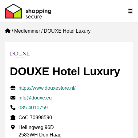
Me
Home
Medlemmer
DOUXE Hotel Luxury
DOUXE Hotel Luxury
Verificerede kontaktoplysninger
Website URL
https://www.douxestore.nl/
E-mail
info@douxe.eu
Phone number
085-4010759
CoC
CoC 70998590
Forretningsadresse
Hellingweg 96D
2583WH Den Haag