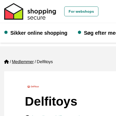
For webshops
Sikker online shopping
Søg efter m
Home
Medlemmer
Delfitoys
Delfitoys