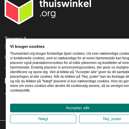
[_General:Contact]
Traverse 3
Vi bruger cookies
3905 NL Veenendaal
Thuiswinkel.org bruger forskellige typer cookies. Ud over nødvendige cooki
info@thuiswinkel.org
vi funktionelle cookies, som er nødvendige for at vores hjemmeside kan fung
placerer også præstationscookies for at måle ydeevnen og kvaliteten af ​​vor
+31 (0)318 64 85 75
hjemmeside. Endelig placerer vi annonceringscookies, der giver os mulighed
identificere og spore dig. Ved at klikke på "Accepter alle" giver du dit samtykke
placeringen af ​​alle cookies. Når du klikker på "Nej, juster" kan du foretage di
[_General:SocialMediaTitle]
og når du klikker på "Nægt" placerer vi kun nødvendige cookies. Hvis du gern
mere om vores cookies eller ændre dit cookievalg senere, så se venligst vor
cookiepolitik.
Facebook
X
LinkedIn
Instagram
YouTube
Accepter alle
Nægt
Nej, juster