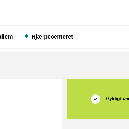
edlem
Hjælpecenteret
Certifikat
Thuiswinkel Waarb
Gyldigt cer