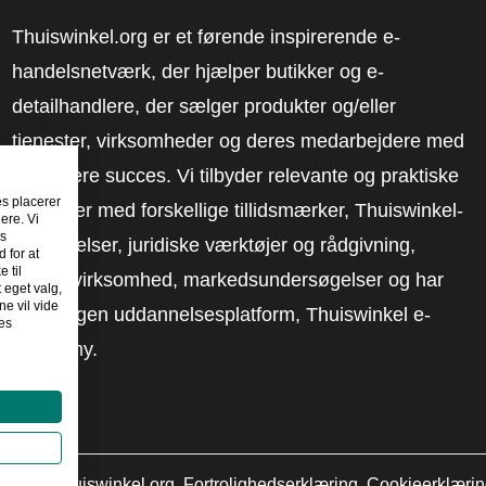
Thuiswinkel.org er et førende inspirerende e-
handelsnetværk, der hjælper butikker og e-
detailhandlere, der sælger produkter og/eller
tjenester, virksomheder og deres medarbejdere med
at få mere succes. Vi tilbyder relevante og praktiske
es placerer
løsninger med forskellige tillidsmærker, Thuiswinkel-
ere. Vi
es
anmeldelser, juridiske værktøjer og rådgivning,
 for at
 til
fortalervirksomhed, markedsundersøgelser og har
t eget valg,
e vil vide
vores egen uddannelsesplatform, Thuiswinkel e-
es
Academy.
2026
©
Thuiswinkel.org
Fortrolighedserklæring
Cookieerklæri