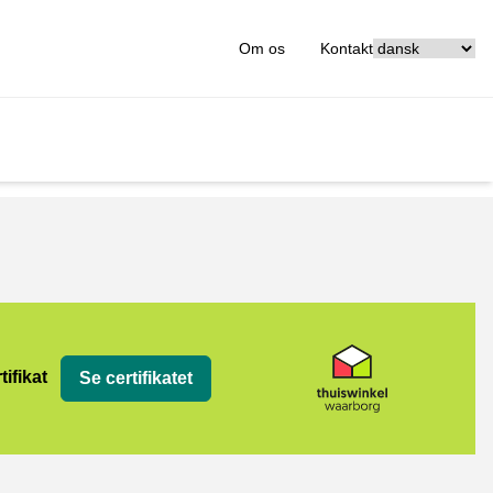
[_General:Langu
Om os
Kontakt
org
tifikat
Se certifikatet