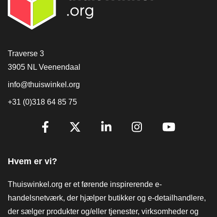
[_General:Contact]
Traverse 3
3905 NL Veenendaal
info@thuiswinkel.org
+31 (0)318 64 85 75
[_General:SocialMediaTitle]
Facebook
X
LinkedIn
Instagram
YouTube
Hvem er vi?
Thuiswinkel.org er et førende inspirerende e-
handelsnetværk, der hjælper butikker og e-detailhandlere,
der sælger produkter og/eller tjenester, virksomheder og