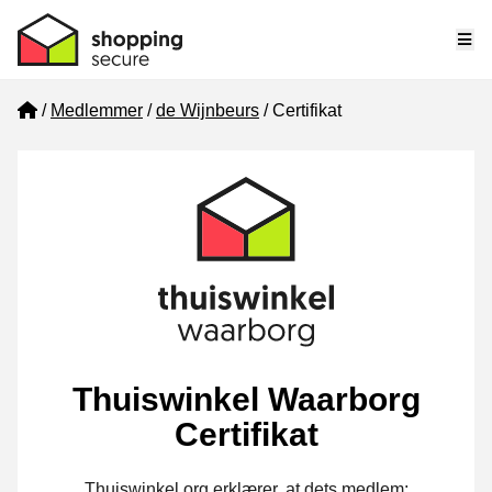
Me
Home
Medlemmer
de Wijnbeurs
Certifikat
Thuiswinkel Waarborg
Certifikat
Thuiswinkel.org erklærer, at dets medlem: