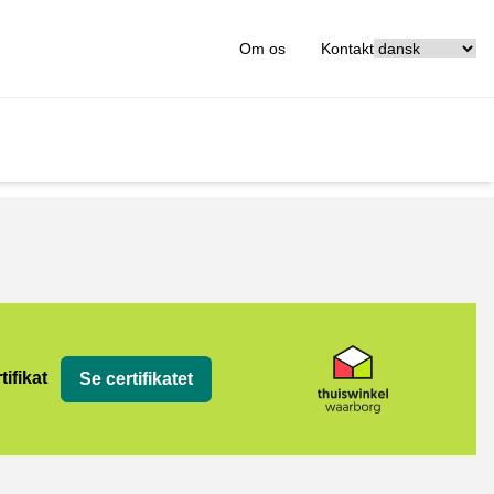
[_General:Langu
Om os
Kontakt
org
tifikat
Se certifikatet