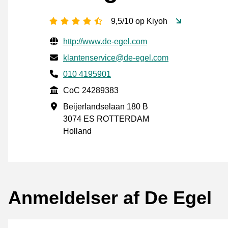
[_General:NumberOfStarsPluralFo
9,5/10 op Kiyoh
Verificerede kontaktoplysninger
Website URL
http://www.de-egel.com
E-mail
klantenservice@de-egel.com
Phone number
010 4195901
CoC
CoC 24289383
Forretningsadresse
Beijerlandselaan 180 B
3074 ES ROTTERDAM
Holland
Anmeldelser af De Egel