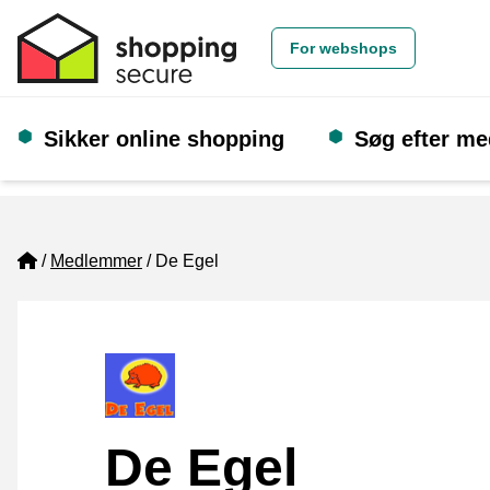
For webshops
Sikker online shopping
Søg efter m
Home
Medlemmer
De Egel
De Egel