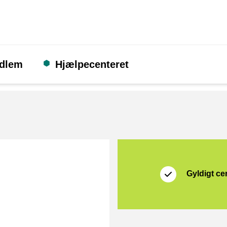
edlem
Hjælpecenteret
Certifikat
Thuiswinkel Waarb
Gyldigt cer