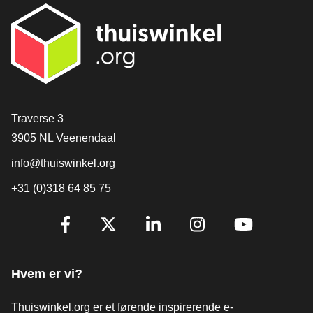
[_General:Contact]
Traverse 3
3905 NL Veenendaal
info@thuiswinkel.org
+31 (0)318 64 85 75
[_General:SocialMediaTitle]
Facebook
X
LinkedIn
Instagram
YouTube
Hvem er vi?
Thuiswinkel.org er et førende inspirerende e-