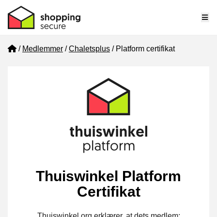
Me
Home
Medlemmer
Chaletsplus
Platform certifikat
Thuiswinkel Platform
Certifikat
Thuiswinkel.org erklærer, at dets medlem: