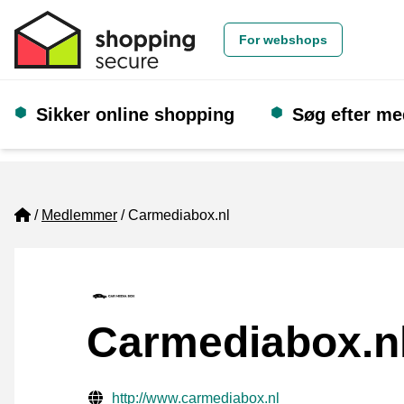
For webshops
Sikker online shopping
Søg efter m
Home
Medlemmer
Carmediabox.nl
Carmediabox.n
Verificerede kontaktoplysninger
Website URL
http://www.carmediabox.nl