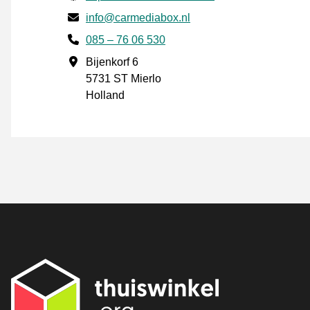
E-mail
info@carmediabox.nl
Phone number
085 – 76 06 530
Forretningsadresse
Bijenkorf 6
5731 ST Mierlo
Holland