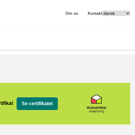
[_General:Langu
Om os
Kontakt
org
tifikat
Se certifikatet