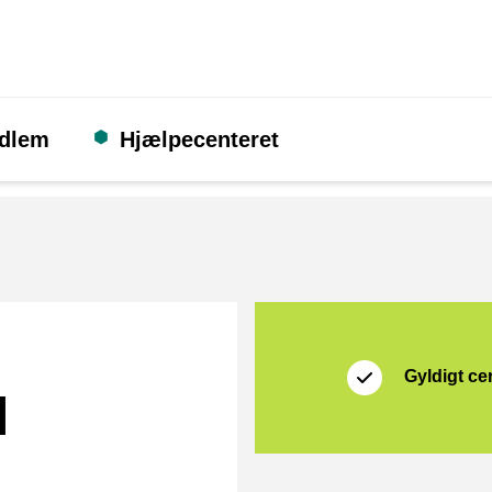
edlem
Hjælpecenteret
Certifikat
Thuiswinkel Waarb
Gyldigt cer
l