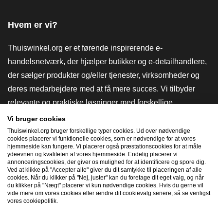
Facebook
X
LinkedIn
Instagram
YouTube
Hvem er vi?
Thuiswinkel.org er et førende inspirerende e-
handelsnetværk, der hjælper butikker og e-detailhandlere,
der sælger produkter og/eller tjenester, virksomheder og
deres medarbejdere med at få mere succes. Vi tilbyder
relevante og praktiske løsninger med forskellige
tillidsmærker, Thuiswinkel-anmeldelser, juridiske værktøjer
Vi bruger cookies
og rådgivning, fortalervirksomhed, markedsundersøgelser
Thuiswinkel.org bruger forskellige typer cookies. Ud over nødvendige
cookies placerer vi funktionelle cookies, som er nødvendige for at vores
og har vores egen uddannelsesplatform, Thuiswinkel e-
hjemmeside kan fungere. Vi placerer også præstationscookies for at måle
ydeevnen og kvaliteten af ​​vores hjemmeside. Endelig placerer vi
Academy.
annonceringscookies, der giver os mulighed for at identificere og spore dig.
Ved at klikke på "Accepter alle" giver du dit samtykke til placeringen af ​​alle
cookies. Når du klikker på "Nej, juster" kan du foretage dit eget valg, og når
du klikker på "Nægt" placerer vi kun nødvendige cookies. Hvis du gerne vil
Naviger hurtigt
vide mere om vores cookies eller ændre dit cookievalg senere, så se venligst
vores cookiepolitik.
[_G