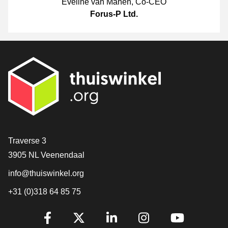
Eveline van Manen
,
Co-CEO
Forus-P Ltd.
[_General:Contact]
Traverse 3
3905 NL Veenendaal
info@thuiswinkel.org
+31 (0)318 64 85 75
[_General:SocialMediaTitle]