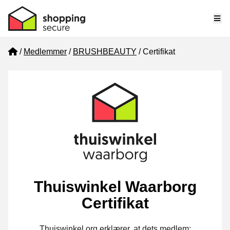
Me
Home
Medlemmer
BRUSHBEAUTY
Certifikat
Thuiswinkel Waarborg
Certifikat
Thuiswinkel.org erklærer, at dets medlem: