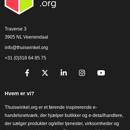
[_General:Contact]
Traverse 3
3905 NL Veenendaal
info@thuiswinkel.org
+31 (0)318 64 85 75
[_General:SocialMediaTitle]
Facebook
X
LinkedIn
Instagram
YouTube
Hvem er vi?
Thuiswinkel.org er et førende inspirerende e-
handelsnetværk, der hjælper butikker og e-detailhandlere,
der sælger produkter og/eller tjenester, virksomheder og