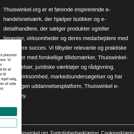
Thuiswinkel.org er et førende inspirerende e-
handelsnetværk, der hjælper butikker og e-
detailhandlere, der sælger produkter og/eller
tjenester, virksomheder og deres medarbejdere med
at få mere succes. Vi tilbyder relevante og praktiske
es placerer
løsninger med forskellige tillidsmærker, Thuiswinkel-
ere. Vi
es
anmeldelser, juridiske værktøjer og rådgivning,
 for at
 til
fortalervirksomhed, markedsundersøgelser og har
t eget valg,
e vil vide
vores egen uddannelsesplatform, Thuiswinkel e-
es
Academy.
2026
©
Thuiswinkel.org
Fortrolighedserklæring
Cookieerklæri