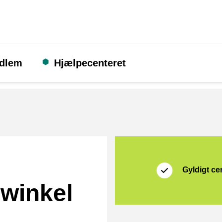
edlem
Hjælpecenteret
Certifikat
Thuiswinkel Waarb
Gyldigt cer
winkel