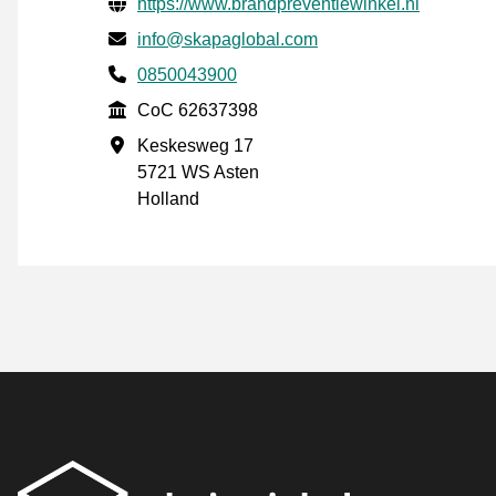
Verificerede kontaktoplysninger
Website URL
https://www.brandpreventiewinkel.nl
E-mail
info@skapaglobal.com
Phone number
0850043900
CoC
CoC 62637398
Forretningsadresse
Keskesweg 17
5721 WS Asten
Holland