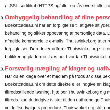
et SSL-certifikat (HTTPS og/eller en lås øverst eller 
Omhyggelig behandling af dine perso
Boeketcadeau.nl har en forpligtelse til at gøre sit yders
behandling og sikker opbevaring af personlige data.
afmelde kommercielle e-mails. Thuiswinkel.org tale
forpligtelser. Derudover udfører Thuiswinkel.org sikke
butikker og platforme.
Læs her hvordan Thuiswinkel.or
Forsvarlig mægling af klager og uaf
Har du en klage over et medlem på trods af disse be
Boeketcadeau.nl om dette direkte eller
indgive en kla
tilfredsstillende løsning, hjælper Thuiswinkel.org dig
tilfreds. kan du indgive tvister til den uafhængige Th
voldgiftsudvalgets procedure.
Thuiswinkel.org står gar