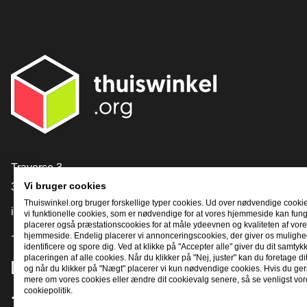
[_General:Contact]
Traverse 3
3905 NL Veenendaal
Vi bruger cookies
Thuiswinkel.org bruger forskellige typer cookies. Ud over nødvendige cooki
info@thuiswinkel.org
vi funktionelle cookies, som er nødvendige for at vores hjemmeside kan fung
placerer også præstationscookies for at måle ydeevnen og kvaliteten af ​​vor
+31 (0)318 64 85 75
hjemmeside. Endelig placerer vi annonceringscookies, der giver os mulighed
identificere og spore dig. Ved at klikke på "Accepter alle" giver du dit samtykke
placeringen af ​​alle cookies. Når du klikker på "Nej, juster" kan du foretage di
[_General:SocialMediaTitle]
og når du klikker på "Nægt" placerer vi kun nødvendige cookies. Hvis du gern
mere om vores cookies eller ændre dit cookievalg senere, så se venligst vor
cookiepolitik.