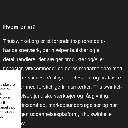
Hvem er vi?
Thuiswinkel.org er et førende inspirerende e-
handelsnetværk, der hjælper butikker og e-
detailhandlere, der sælger produkter og/eller
tjenester, virksomheder og deres medarbejdere med
at få mere succes. Vi tilbyder relevante og praktiske
es placerer
løsninger med forskellige tillidsmærker, Thuiswinkel-
ere. Vi
es
anmeldelser, juridiske værktøjer og rådgivning,
 for at
 til
fortalervirksomhed, markedsundersøgelser og har
t eget valg,
e vil vide
vores egen uddannelsesplatform, Thuiswinkel e-
es
Academy.