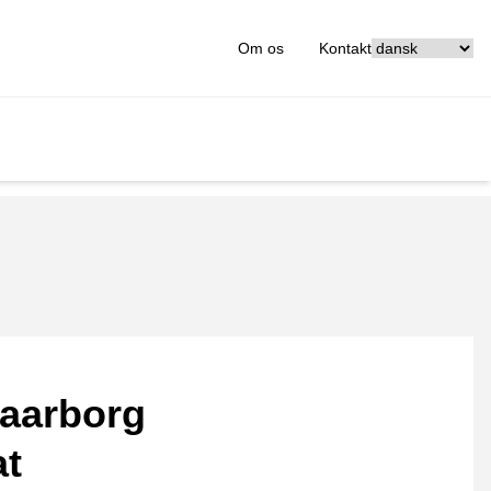
[_General:Langu
Om os
Kontakt
aarborg
at