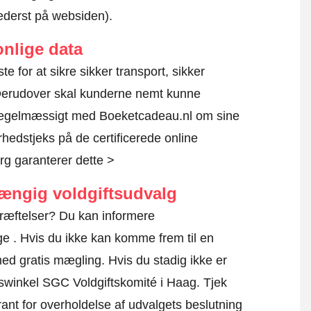
nederst på websiden).
nlige data
te for at sikre sikker transport, sikker
 Derudover skal kunderne nemt kunne
r regelmæssigt med Boeketcadeau.nl om sine
rhedstjeks på de certificerede online
g garanterer dette >
hængig voldgiftsudvalg
kræftelser? Du kan informere
ge
. Hvis du ikke kan komme frem til en
 med gratis mægling. Hvis du stadig ikke er
uiswinkel SGC Voldgiftskomité i Haag.
Tjek
ant for overholdelse af udvalgets beslutning