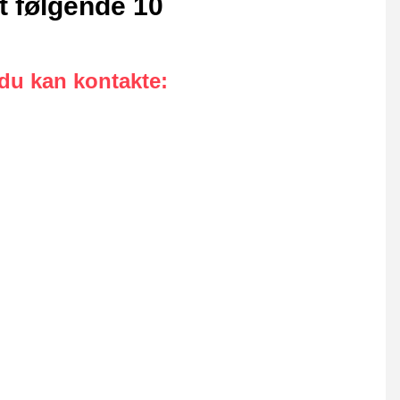
t følgende 10
 du kan kontakte
: