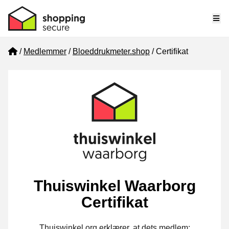
Me
Home
Medlemmer
Bloeddrukmeter.shop
Certifikat
Thuiswinkel Waarborg
Certifikat
Thuiswinkel.org erklærer, at dets medlem: