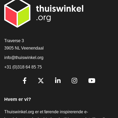
[_General:Contact]
Traverse 3
3905 NL Veenendaal
info@thuiswinkel.org
+31 (0)318 64 85 75
[_General:SocialMediaTitle]
Facebook
X
LinkedIn
Instagram
YouTube
Hvem er vi?
Thuiswinkel.org er et førende inspirerende e-