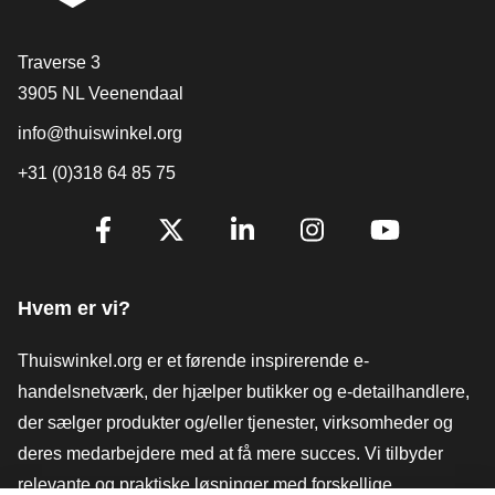
[_General:Contact]
Traverse 3
3905 NL Veenendaal
info@thuiswinkel.org
+31 (0)318 64 85 75
[_General:SocialMediaTitle]
Facebook
X
LinkedIn
Instagram
YouTube
Hvem er vi?
Thuiswinkel.org er et førende inspirerende e-
handelsnetværk, der hjælper butikker og e-detailhandlere,
der sælger produkter og/eller tjenester, virksomheder og
deres medarbejdere med at få mere succes. Vi tilbyder
relevante og praktiske løsninger med forskellige