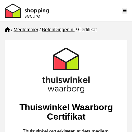
Me
Home
Medlemmer
BetonDingen.nl
Certifikat
Thuiswinkel Waarborg
Certifikat
Thuiswinkel.org erklærer, at dets medlem: