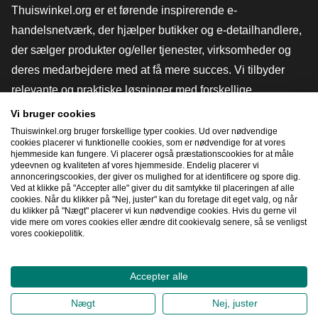
Thuiswinkel.org er et førende inspirerende e-
handelsnetværk, der hjælper butikker og e-detailhandlere,
der sælger produkter og/eller tjenester, virksomheder og
deres medarbejdere med at få mere succes. Vi tilbyder
relevante og praktiske løsninger med forskellige
tillidsmærker, Thuiswinkel-anmeldelser, juridiske værktøjer
Vi bruger cookies
og rådgivning, fortalervirksomhed, markedsundersøgelser
Thuiswinkel.org bruger forskellige typer cookies. Ud over nødvendige
cookies placerer vi funktionelle cookies, som er nødvendige for at vores
og har vores egen uddannelsesplatform, Thuiswinkel e-
hjemmeside kan fungere. Vi placerer også præstationscookies for at måle
ydeevnen og kvaliteten af ​​vores hjemmeside. Endelig placerer vi
Academy.
annonceringscookies, der giver os mulighed for at identificere og spore dig.
Ved at klikke på "Accepter alle" giver du dit samtykke til placeringen af ​​alle
cookies. Når du klikker på "Nej, juster" kan du foretage dit eget valg, og når
du klikker på "Nægt" placerer vi kun nødvendige cookies. Hvis du gerne vil
Naviger hurtigt
vide mere om vores cookies eller ændre dit cookievalg senere, så se venligst
vores cookiepolitik.
[_G
Accepter alle
2026
©
Thuiswinkel.org
Nægt
Nej, juster
Fortrolighedserklæring
Cookieerklæring