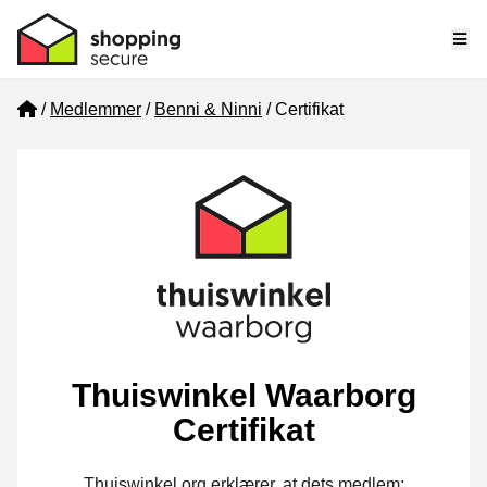
Me
Home
Medlemmer
Benni & Ninni
Certifikat
Thuiswinkel Waarborg
Certifikat
Thuiswinkel.org erklærer, at dets medlem: