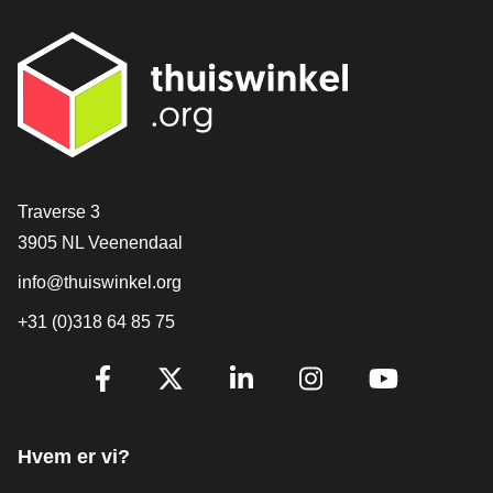
[_General:Contact]
Traverse 3
3905 NL Veenendaal
info@thuiswinkel.org
+31 (0)318 64 85 75
[_General:SocialMediaTitle]
Facebook
X
LinkedIn
Instagram
YouTube
Hvem er vi?