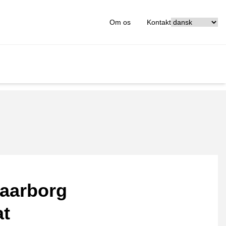
[_General:Langu
Om os
Kontakt
aarborg
at