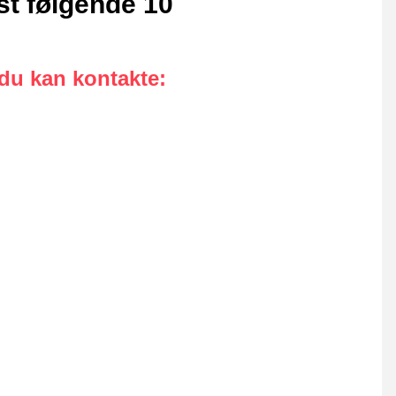
st følgende 10
 du kan kontakte
: