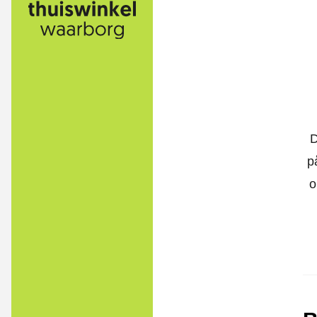
D
p
o