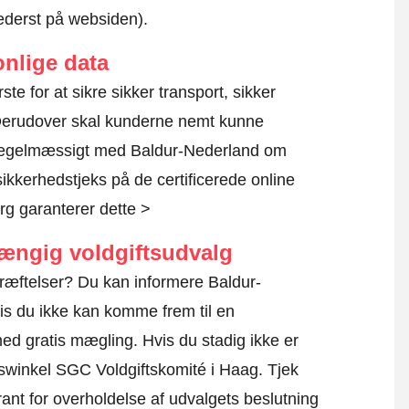
nederst på websiden).
nlige data
ste for at sikre sikker transport, sikker
 Derudover skal kunderne nemt kunne
r regelmæssigt med Baldur-Nederland om
sikkerhedstjeks på de certificerede online
g garanterer dette >
hængig voldgiftsudvalg
ræftelser? Du kan informere Baldur-
is du ikke kan komme frem til en
 med gratis mægling. Hvis du stadig ikke er
uiswinkel SGC Voldgiftskomité i Haag.
Tjek
ant for overholdelse af udvalgets beslutning