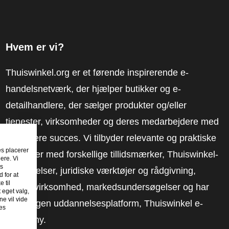
Hvem er vi?
Thuiswinkel.org er et førende inspirerende e-
handelsnetværk, der hjælper butikker og e-
detailhandlere, der sælger produkter og/eller
tjenester, virksomheder og deres medarbejdere med
at få mere succes. Vi tilbyder relevante og praktiske
es placerer
løsninger med forskellige tillidsmærker, Thuiswinkel-
ere. Vi
es
anmeldelser, juridiske værktøjer og rådgivning,
 for at
 til
fortalervirksomhed, markedsundersøgelser og har
t eget valg,
e vil vide
vores egen uddannelsesplatform, Thuiswinkel e-
es
Academy.