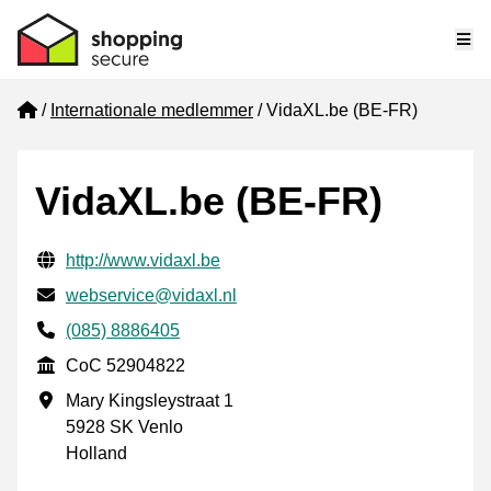
Me
Home
Internationale medlemmer
VidaXL.be (BE-FR)
VidaXL.be (BE-FR)
Verificerede kontaktoplysninger
Website URL
http://www.vidaxl.be
E-mail
webservice@vidaxl.nl
Phone number
(085) 8886405
CoC
CoC 52904822
Forretningsadresse
Mary Kingsleystraat 1
5928 SK Venlo
Holland