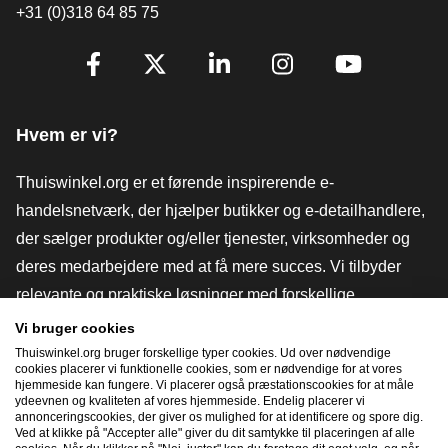
+31 (0)318 64 85 75
[_General:SocialMediaTitle]
Facebook
X
LinkedIn
Instagram
YouTube
Hvem er vi?
Thuiswinkel.org er et førende inspirerende e-
handelsnetværk, der hjælper butikker og e-detailhandlere,
der sælger produkter og/eller tjenester, virksomheder og
deres medarbejdere med at få mere succes. Vi tilbyder
relevante og praktiske løsninger med forskellige
tillidsmærker, Thuiswinkel-anmeldelser, juridiske værktøjer
Vi bruger cookies
og rådgivning, fortalervirksomhed, markedsundersøgelser
Thuiswinkel.org bruger forskellige typer cookies. Ud over nødvendige
cookies placerer vi funktionelle cookies, som er nødvendige for at vores
og har vores egen uddannelsesplatform, Thuiswinkel e-
hjemmeside kan fungere. Vi placerer også præstationscookies for at måle
ydeevnen og kvaliteten af ​​vores hjemmeside. Endelig placerer vi
Academy.
annonceringscookies, der giver os mulighed for at identificere og spore dig.
Ved at klikke på "Accepter alle" giver du dit samtykke til placeringen af ​​alle