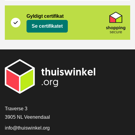
Certifikat
Shopping Secure
Gyldigt certifikat
Se certifikatet
[_General:Contact]
Traverse 3
3905 NL Veenendaal
info@thuiswinkel.org