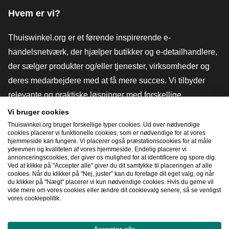
Hvem er vi?
Thuiswinkel.org er et førende inspirerende e-
handelsnetværk, der hjælper butikker og e-detailhandlere,
der sælger produkter og/eller tjenester, virksomheder og
deres medarbejdere med at få mere succes. Vi tilbyder
relevante og praktiske løsninger med forskellige
tillidsmærker, Thuiswinkel-anmeldelser, juridiske værktøjer
Vi bruger cookies
og rådgivning, fortalervirksomhed, markedsundersøgelser
Thuiswinkel.org bruger forskellige typer cookies. Ud over nødvendige
cookies placerer vi funktionelle cookies, som er nødvendige for at vores
og har vores egen uddannelsesplatform, Thuiswinkel e-
hjemmeside kan fungere. Vi placerer også præstationscookies for at måle
ydeevnen og kvaliteten af ​​vores hjemmeside. Endelig placerer vi
Academy.
annonceringscookies, der giver os mulighed for at identificere og spore dig.
Ved at klikke på "Accepter alle" giver du dit samtykke til placeringen af ​​alle
cookies. Når du klikker på "Nej, juster" kan du foretage dit eget valg, og når
du klikker på "Nægt" placerer vi kun nødvendige cookies. Hvis du gerne vil
Naviger hurtigt
vide mere om vores cookies eller ændre dit cookievalg senere, så se venligst
vores cookiepolitik.
[_G