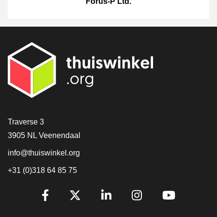
Forus-P Ltd.
[_General:Contact]
Traverse 3
3905 NL Veenendaal
info@thuiswinkel.org
+31 (0)318 64 85 75
[_General:SocialMediaTitle]
Facebook
X
LinkedIn
Instagram
YouTube