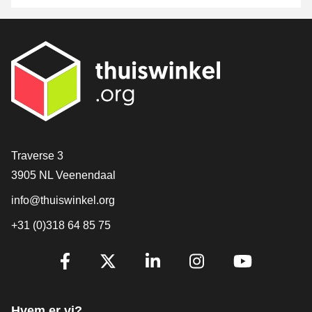
[_General:Contact]
Traverse 3
3905 NL Veenendaal
info@thuiswinkel.org
+31 (0)318 64 85 75
[_General:SocialMediaTitle]
Facebook
X
LinkedIn
Instagram
YouTube
Hvem er vi?