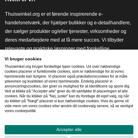
Thuiswinkel.org er et førende inspirerende e-
handelsnetværk, der hjælper butikker og e-detailhandlere,
der sælger produkter og/eller tjenester, virksomheder og
deres medarbejdere med at få mere succes. Vi tilbyder
relevante og praktiske løsninger med forskellige
tillidsmærker, Thuiswinkel-anmeldelser, juridiske værktøjer
Vi bruger cookies
og rådgivning, fortalervirksomhed, markedsundersøgelser
Thuiswinkel.org bruger forskellige typer cookies. Ud over nødvendige
cookies placerer vi funktionelle cookies, som er nødvendige for at vores
og har vores egen uddannelsesplatform, Thuiswinkel e-
hjemmeside kan fungere. Vi placerer også præstationscookies for at måle
ydeevnen og kvaliteten af ​​vores hjemmeside. Endelig placerer vi
Academy.
annonceringscookies, der giver os mulighed for at identificere og spore dig.
Ved at klikke på "Accepter alle" giver du dit samtykke til placeringen af ​​alle
cookies. Når du klikker på "Nej, juster" kan du foretage dit eget valg, og når
du klikker på "Nægt" placerer vi kun nødvendige cookies. Hvis du gerne vil
Naviger hurtigt
vide mere om vores cookies eller ændre dit cookievalg senere, så se venligst
vores cookiepolitik.
[_G
Accepter alle