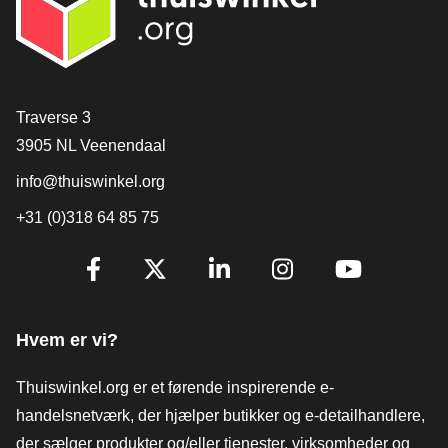
[_General:Contact]
Traverse 3
3905 NL Veenendaal
info@thuiswinkel.org
+31 (0)318 64 85 75
[_General:SocialMediaTitle]
Facebook
X
LinkedIn
Instagram
YouTube
Hvem er vi?
Thuiswinkel.org er et førende inspirerende e-
handelsnetværk, der hjælper butikker og e-detailhandlere,
der sælger produkter og/eller tjenester, virksomheder og