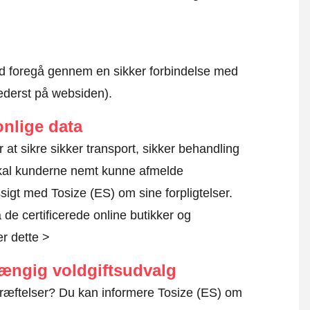
altid foregå gennem en sikker forbindelse med
nederst på websiden).
nlige data
or at sikre sikker transport, sikker behandling
skal kunderne nemt kunne afmelde
igt med Tosize (ES) om sine forpligtelser.
de certificerede online butikker og
r dette >
hængig voldgiftsudvalg
kræftelser? Du kan informere Tosize (ES) om