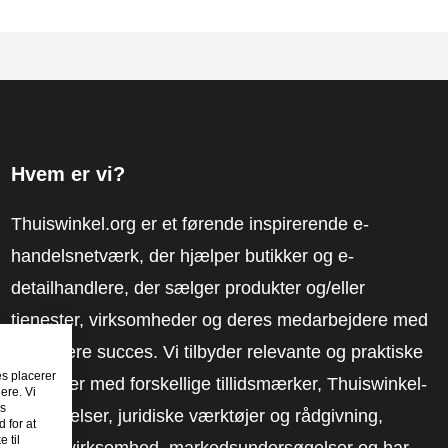
Hvem er vi?
Thuiswinkel.org er et førende inspirerende e-
handelsnetværk, der hjælper butikker og e-
detailhandlere, der sælger produkter og/eller
tjenester, virksomheder og deres medarbejdere med
at få mere succes. Vi tilbyder relevante og praktiske
es placerer
løsninger med forskellige tillidsmærker, Thuiswinkel-
ere. Vi
es
anmeldelser, juridiske værktøjer og rådgivning,
 for at
 til