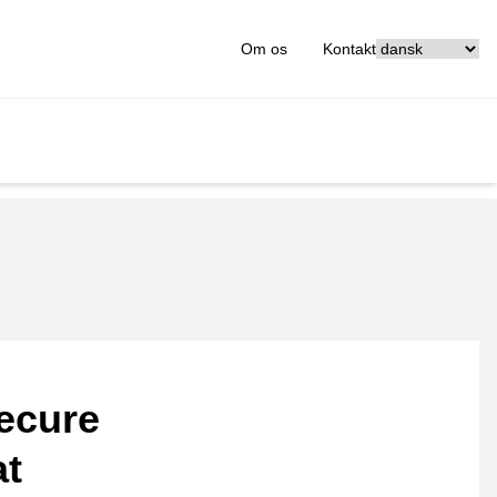
[_General:Langu
Om os
Kontakt
ecure
at