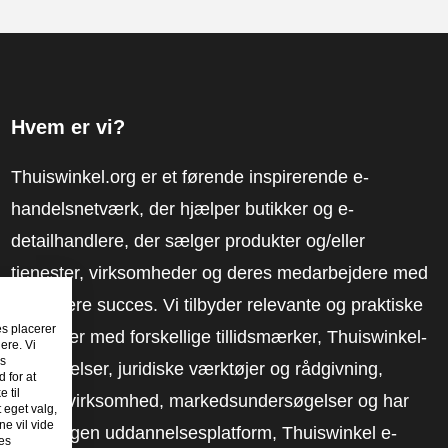
Hvem er vi?
Thuiswinkel.org er et førende inspirerende e-
handelsnetværk, der hjælper butikker og e-
detailhandlere, der sælger produkter og/eller
tjenester, virksomheder og deres medarbejdere med
at få mere succes. Vi tilbyder relevante og praktiske
es placerer
løsninger med forskellige tillidsmærker, Thuiswinkel-
ere. Vi
es
anmeldelser, juridiske værktøjer og rådgivning,
 for at
 til
fortalervirksomhed, markedsundersøgelser og har
t eget valg,
e vil vide
vores egen uddannelsesplatform, Thuiswinkel e-
es