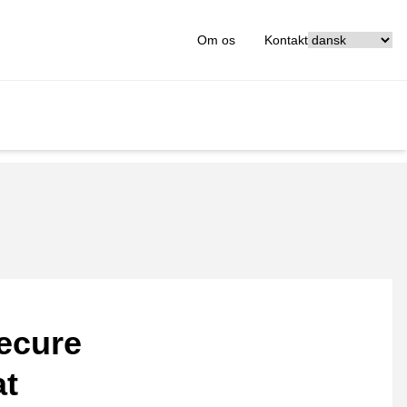
[_General:Langu
Om os
Kontakt
ecure
at