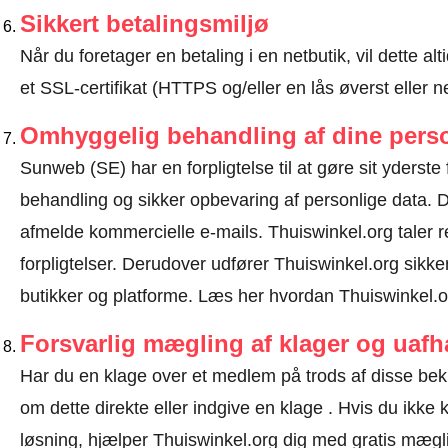
Sikkert betalingsmiljø
Når du foretager en betaling i en netbutik, vil dette 
et SSL-certifikat (HTTPS og/eller en lås øverst eller 
Omhyggelig behandling af dine perso
Sunweb (SE) har en forpligtelse til at gøre sit yderste f
behandling og sikker opbevaring af personlige data.
afmelde kommercielle e-mails. Thuiswinkel.org tale
forpligtelser. Derudover udfører Thuiswinkel.org sikke
butikker og platforme.
Læs her hvordan Thuiswinkel.or
Forsvarlig mægling af klager og uaf
Har du en klage over et medlem på trods af disse be
om dette direkte eller
indgive en klage
. Hvis du ikke k
løsning, hjælper Thuiswinkel.org dig med gratis mæglin