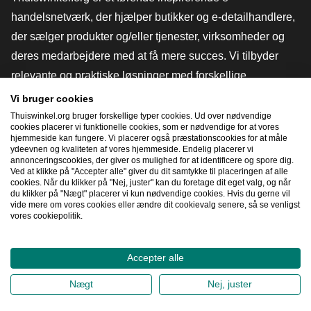
handelsnetværk, der hjælper butikker og e-detailhandlere,
der sælger produkter og/eller tjenester, virksomheder og
deres medarbejdere med at få mere succes. Vi tilbyder
relevante og praktiske løsninger med forskellige
tillidsmærker, Thuiswinkel-anmeldelser, juridiske værktøjer
Vi bruger cookies
og rådgivning, fortalervirksomhed, markedsundersøgelser
Thuiswinkel.org bruger forskellige typer cookies. Ud over nødvendige
cookies placerer vi funktionelle cookies, som er nødvendige for at vores
og har vores egen uddannelsesplatform, Thuiswinkel e-
hjemmeside kan fungere. Vi placerer også præstationscookies for at måle
ydeevnen og kvaliteten af ​​vores hjemmeside. Endelig placerer vi
Academy.
annonceringscookies, der giver os mulighed for at identificere og spore dig.
Ved at klikke på "Accepter alle" giver du dit samtykke til placeringen af ​​alle
cookies. Når du klikker på "Nej, juster" kan du foretage dit eget valg, og når
du klikker på "Nægt" placerer vi kun nødvendige cookies. Hvis du gerne vil
Naviger hurtigt
vide mere om vores cookies eller ændre dit cookievalg senere, så se venligst
vores cookiepolitik.
[_G
Accepter alle
2026
©
Thuiswinkel.org
Nægt
Nej, juster
Fortrolighedserklæring
Cookieerklæring