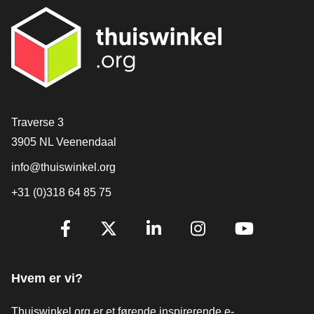
[_General:Contact]
Traverse 3
3905 NL Veenendaal
info@thuiswinkel.org
+31 (0)318 64 85 75
[_General:SocialMediaTitle]
Facebook
X
LinkedIn
Instagram
YouTube
Hvem er vi?
Thuiswinkel.org er et førende inspirerende e-