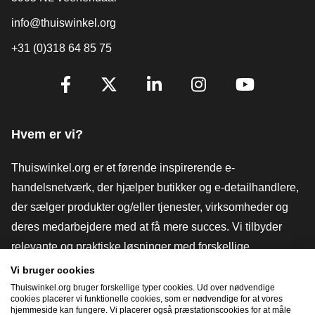
info@thuiswinkel.org
+31 (0)318 64 85 75
[_General:SocialMediaTitle]
Facebook
X
LinkedIn
Instagram
YouTube
Hvem er vi?
Thuiswinkel.org er et førende inspirerende e-
handelsnetværk, der hjælper butikker og e-detailhandlere,
der sælger produkter og/eller tjenester, virksomheder og
deres medarbejdere med at få mere succes. Vi tilbyder
relevante og praktiske løsninger med forskellige
tillidsmærker, Thuiswinkel-anmeldelser, juridiske værktøjer
Vi bruger cookies
og rådgivning, fortalervirksomhed, markedsundersøgelser
Thuiswinkel.org bruger forskellige typer cookies. Ud over nødvendige
cookies placerer vi funktionelle cookies, som er nødvendige for at vores
og har vores egen uddannelsesplatform, Thuiswinkel e-
hjemmeside kan fungere. Vi placerer også præstationscookies for at måle