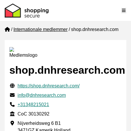
Me
Home
Internationale medlemmer
shop.dnhresearch.com
shop.dnhresearch.com
Verificerede kontaktoplysninger
Website URL
https://shop.dnhresearch.com/
E-mail
info@dnhresearch.com
Phone number
+31348215021
CoC
CoC 30130292
Forretningsadresse
Nijverheidsweg 6 B1
3471GZ Kamerik Holland